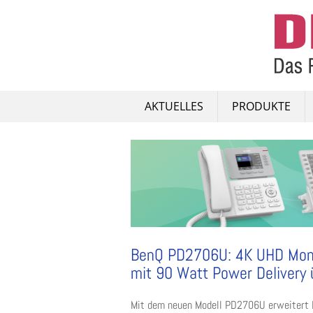
Skip
to
content
AKTUELLES
PRODUKTE
BenQ PD2706U: 4K UHD Monit
mit 90 Watt Power Delivery
Mit dem neuen Modell PD2706U erweitert B