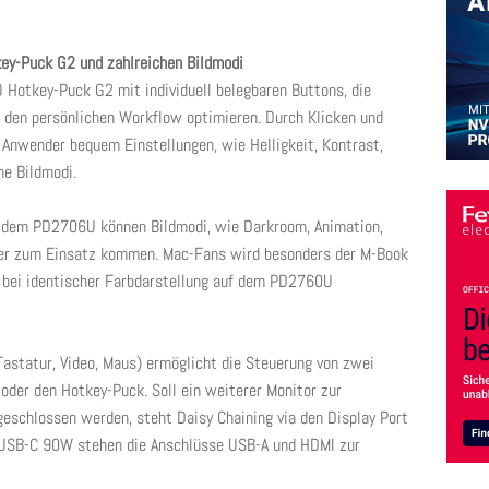
ey-Puck G2 und zahlreichen Bildmodi
Hotkey-Puck G2 mit individuell belegbaren Buttons, die
 den persönlichen Workflow optimieren. Durch Klicken und
Anwender bequem Einstellungen, wie Helligkeit, Kontrast,
ne Bildmodi.
it dem PD2706U können Bildmodi, wie Darkroom, Animation,
per zum Einsatz kommen. Mac-Fans wird besonders der M-Book
 bei identischer Farbdarstellung auf dem PD2760U
statur, Video, Maus) ermöglicht die Steuerung von zwei
oder den Hotkey-Puck. Soll ein weiterer Monitor zur
geschlossen werden, steht Daisy Chaining via den Display Port
 USB-C 90W stehen die Anschlüsse USB-A und HDMI zur