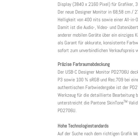
Display (3840 x 2160 Pixel) für Grafiker, 
Der neue Designer Monitor in 68,58 cm / 2
Helligkeit von 400 nits sowie einer All-in
Damit ist die Audio-, Video- und Datenübe
anderer mobilen Geräte über ein einziges K
als Garant für akkurate, konsistente Farb
sofort zum unverbindlichen Verkaufspreis v
Präzise Farbraumabdeckung
Der USB-C Designer Monitor PD2706U deckt
P3 sowie 100 % sRGB und Rec.709 bei einem
authentischen Farbwiedergabe ist der PD27
Werkzeug für die detaillierte Bearbeitung 
TM
unterstreicht die Pantone SkinTone
Valid
PD2706U.
Hohe Technologiestandards
Auf der Suche nach dem richtigen Grafik Mo