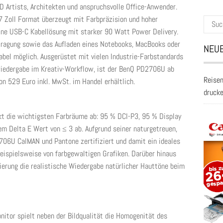
3D Artists, Architekten und anspruchsvolle Office-Anwender.
7 Zoll Format überzeugt mit Farbpräzision und hoher
Suche
-One USB-C Kabellösung mit starker 90 Watt Power Delivery.
nach:
rtragung sowie das Aufladen eines Notebooks, MacBooks oder
NEUE
abel möglich. Ausgerüstet mit vielen Industrie-Farbstandards
wiedergabe im Kreativ-Workflow, ist der BenQ PD2706U ab
Reisen
on 529 Euro inkl. MwSt. im Handel erhältlich.
druck
 die wichtigsten Farbräume ab: 95 % DCI-P3, 95 % Display
 Delta E Wert von ≤ 3 ab. Aufgrund seiner naturgetreuen,
06U CalMAN und Pantone zertifiziert und damit ein ideales
beispielsweise von farbgewaltigen Grafiken. Darüber hinaus
ierung die realistische Wiedergabe natürlicher Hauttöne beim
nitor spielt neben der Bildqualität die Homogenität des