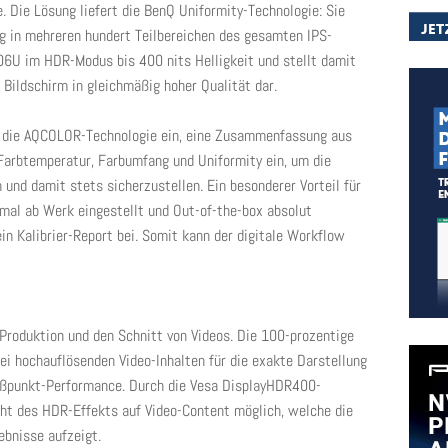
. Die Lösung liefert die BenQ Uniformity-Technologie: Sie
ng in mehreren hundert Teilbereichen des gesamten IPS-
706U im HDR-Modus bis 400 nits Helligkeit und stellt damit
Bildschirm in gleichmäßig hoher Qualität dar.
e die AQCOLOR-Technologie ein, eine Zusammenfassung aus
arbtemperatur, Farbumfang und Uniformity ein, um die
 und damit stets sicherzustellen. Ein besonderer Vorteil für
imal ab Werk eingestellt und Out-of-the-box absolut
in Kalibrier-Report bei. Somit kann der digitale Workflow
Produktion und den Schnitt von Videos. Die 100-prozentige
i hochauflösenden Video-Inhalten für die exakte Darstellung
ißpunkt-Performance. Durch die Vesa DisplayHDR400-
cht des HDR-Effekts auf Video-Content möglich, welche die
gebnisse aufzeigt.