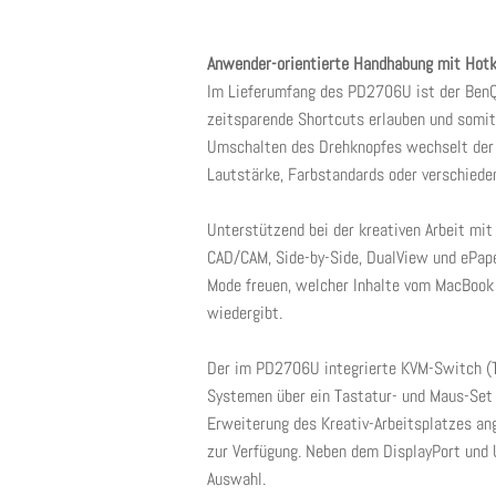
Anwender-orientierte Handhabung mit Hotk
Im Lieferumfang des PD2706U ist der BenQ 
zeitsparende Shortcuts erlauben und somit
Umschalten des Drehknopfes wechselt der 
Lautstärke, Farbstandards oder verschiede
Unterstützend bei der kreativen Arbeit m
CAD/CAM, Side-by-Side, DualView und ePa
Mode freuen, welcher Inhalte vom MacBook
wiedergibt.
Der im PD2706U integrierte KVM-Switch (Ta
Systemen über ein Tastatur- und Maus-Set 
Erweiterung des Kreativ-Arbeitsplatzes an
zur Verfügung. Neben dem DisplayPort und
Auswahl.