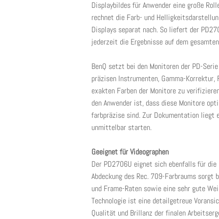
Displaybildes für Anwender eine große Rolle
rechnet die Farb- und Helligkeitsdarstellu
Displays separat nach. So liefert der PD2
jederzeit die Ergebnisse auf dem gesamten 
BenQ setzt bei den Monitoren der PD-Seri
präzisen Instrumenten, Gamma-Korrektur, F
exakten Farben der Monitore zu verifizieren
den Anwender ist, dass diese Monitore opt
farbpräzise sind. Zur Dokumentation liegt e
unmittelbar starten.
Geeignet für Videographen
Der PD2706U eignet sich ebenfalls für die 
Abdeckung des Rec. 709-Farbraums sorgt be
und Frame-Raten sowie eine sehr gute We
Technologie ist eine detailgetreue Voransi
Qualität und Brillanz der finalen Arbeitser