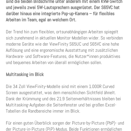
sind die beiden Bildschirme unter anderem mit einem KVM-Switch
und jeweils zwei 5W-Lautsprechern ausgerüstet. Der S65VC hat
darüber hinaus eine integrierte Pop-up-Kamera – für flexibles
Arbeiten im Team, egal an welchem Ort.
Der Trend hin zum flexiblen, ortsunabhängigen Arbeiten spiegelt
sich zunehmend in aktuellen Monitor-Modellen wider. So verbinden
moderne Geräte wie der ViewFinity S65UC und S65VC eine hohe
Auflösung und eine ergonomische Ausstattung mit zusätzlichen
Hardware- und Software-Features, die Nutzer*innen produktives
und bequemes Arbeiten von überall ermöglichen sollen.
Multitasking im Blick
Die 34 Zoll ViewFinity-Modelle sind mit einem 1.000R Curved
Screen ausgestattet, was dem menschlichen Sichtfeld ähnelt.
Dank der Krümmung und des 21:9 Seitenverhältnisses bleiben bei
Multitasking-Aufgaben die Seitenfenster und bei großen Excel-
Tabellen die Randbereiche immer im Blick.
Für einen guten Überblick sorgen der Picture-by-Picture (PbP)- und
der Picture-in-Picture (PiP)-Modus. Beide Funktionen ermöglichen