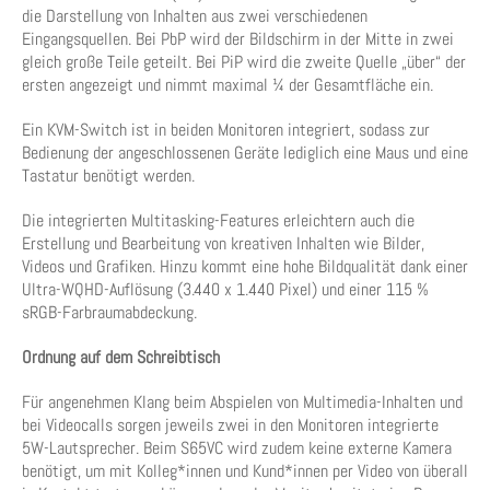
die Darstellung von Inhalten aus zwei verschiedenen
Eingangsquellen. Bei PbP wird der Bildschirm in der Mitte in zwei
gleich große Teile geteilt. Bei PiP wird die zweite Quelle „über“ der
ersten angezeigt und nimmt maximal ¼ der Gesamtfläche ein.
Ein KVM-Switch ist in beiden Monitoren integriert, sodass zur
Bedienung der angeschlossenen Geräte lediglich eine Maus und eine
Tastatur benötigt werden.
Die integrierten Multitasking-Features erleichtern auch die
Erstellung und Bearbeitung von kreativen Inhalten wie Bilder,
Videos und Grafiken. Hinzu kommt eine hohe Bildqualität dank einer
Ultra-WQHD-Auflösung (3.440 x 1.440 Pixel) und einer 115 %
sRGB-Farbraumabdeckung.
Ordnung auf dem Schreibtisch
Für angenehmen Klang beim Abspielen von Multimedia-Inhalten und
bei Videocalls sorgen jeweils zwei in den Monitoren integrierte
5W-Lautsprecher. Beim S65VC wird zudem keine externe Kamera
benötigt, um mit Kolleg*innen und Kund*innen per Video von überall