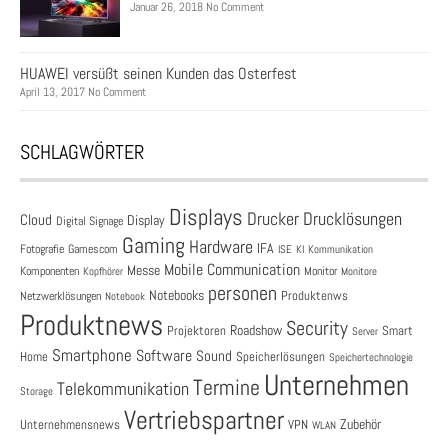
Januar 26, 2018 No Comment
HUAWEI versüßt seinen Kunden das Osterfest
April 13, 2017 No Comment
SCHLAGWÖRTER
Displays
Drucklösungen
Drucker
Cloud
Display
Digital Signage
Gaming
Hardware
IFA
Fotografie
Gamescom
ISE
KI
Kommunikation
Mobile Communication
Messe
Komponenten
Monitor
Monitore
Kopfhörer
personen
Notebooks
Produktenws
Netzwerklösungen
Notebook
Produktnews
Security
Roadshow
Projektoren
Smart
Server
Smartphone
Software
Sound
Speicherlösungen
Home
Speichertechnologie
Unternehmen
Termine
Telekommunikation
Storage
Vertriebspartner
Zubehör
Unternehmensnews
VPN
WLAN