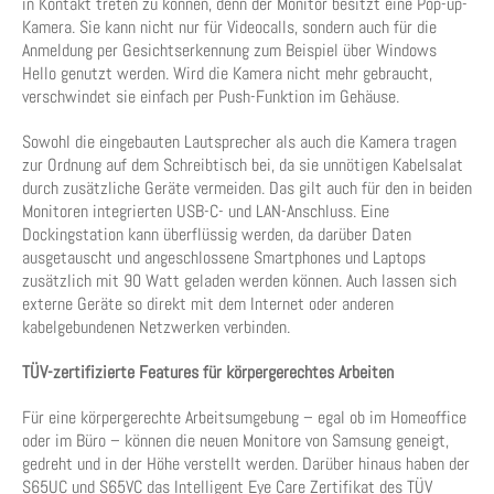
in Kontakt treten zu können, denn der Monitor besitzt eine Pop-up-
Kamera. Sie kann nicht nur für Videocalls, sondern auch für die
Anmeldung per Gesichtserkennung zum Beispiel über Windows
Hello genutzt werden. Wird die Kamera nicht mehr gebraucht,
verschwindet sie einfach per Push-Funktion im Gehäuse.
Sowohl die eingebauten Lautsprecher als auch die Kamera tragen
zur Ordnung auf dem Schreibtisch bei, da sie unnötigen Kabelsalat
durch zusätzliche Geräte vermeiden. Das gilt auch für den in beiden
Monitoren integrierten USB-C- und LAN-Anschluss. Eine
Dockingstation kann überflüssig werden, da darüber Daten
ausgetauscht und angeschlossene Smartphones und Laptops
zusätzlich mit 90 Watt geladen werden können. Auch lassen sich
externe Geräte so direkt mit dem Internet oder anderen
kabelgebundenen Netzwerken verbinden.
TÜV-zertifizierte Features für körpergerechtes Arbeiten
Für eine körpergerechte Arbeitsumgebung – egal ob im Homeoffice
oder im Büro – können die neuen Monitore von Samsung geneigt,
gedreht und in der Höhe verstellt werden. Darüber hinaus haben der
S65UC und S65VC das Intelligent Eye Care Zertifikat des TÜV