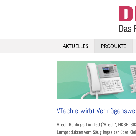
Skip
to
content
AKTUELLES
PRODUKTE
VTech erwirbt Vermögenswe
VTech Holdings Limited (“VTech”, HKSE: 303
Lernprodukten vom Säuglingsalter über Klei