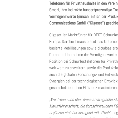
Telefonen für Privathaushalte in den Verei
GmbH, ihre indirekte hundertprozentige Toc
Vermögenswerte (einschließlich der Produk
Communications GmbH (“Gigaset”) geschlo
Gigaset ist Marktführer für DECT-Schnurlo
Europa. Darüber hinaus bietet das Unterne
basierte Mobillösungen sowie cloudbasier
Durch die Übernahme der Vermögenswerte vo
Position bei Schnurlostelefonen für Privat
weltweit zu erweitern sowie die Produktion
auch die globalen Forschungs- und Entwi
Synergien bei der technologischen Entwick
gesamtbetrieblichen Effizienz maximieren.
„Wir freuen uns über diese strategische Akq
Marktführerschaft, die fortschrittlichen F
ergänzen sich hervorragend mit VTech“,
sag