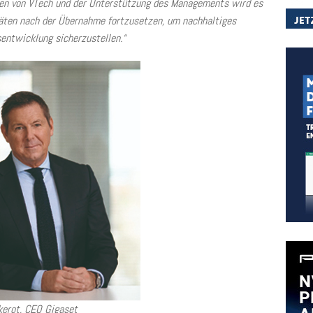
iten von VTech und der Unterstützung des Managements wird es
täten nach der Übernahme fortzusetzen, um nachhaltiges
ntwicklung sicherzustellen.“
kerot, CEO Gigaset