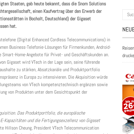
nigten Staaten, gab heute bekannt, dass die Snom Solutions
htergesellschaft, einen Kaufvertrag über den Erwerb der
Suche
tionsstätten in Bocholt, Deutschland) der Gigaset
nach:
ssen hat.
NEUE
stelefone (Digital Enhanced Cordless Telecommunications) in
hmen Business-Telefonie-Lösungen für Firmenkunden, Android-
Reisen
te Smart-Home-Angebote für Privat- und Geschäftskunden an.
druck
n Gigaset wird VTech in der Lage sein, seine führende
haushalte zu stärken, Absatzkanäle und Produktportfolio
spräsenz in Europa zu intensivieren. Die Akquisition würde
cklungsteams von VTech kompetenztechnisch ergänzen sowie
lung von Produkten unter dem Gesichtspunkt der
uisition. Das Produktportfolio, die europäische
&E-Kapazitäten und die Fertigungsexzellenz von Gigaset
te Hillson Cheung, President VTech Telecommunication