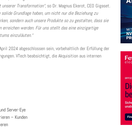
t unserer Transformation“,
so Dr. Magnus Ekerot, CEO Gigaset.
e solide Grundlage haben, um nicht nur die Beziehung zu
rken, sondern auch unsere Produkte so zu gestalten, dass sie
 erreichen werden. Für uns stellt das eine einzigartige
tums einzuläuten.“
pril 2024 abgeschlossen sein, vorbehaltlich der Erfüllung der
gungen. VTech beabsichtigt, die Akquisition aus internen
und Server-Eye
rieren – Kunden
ieren