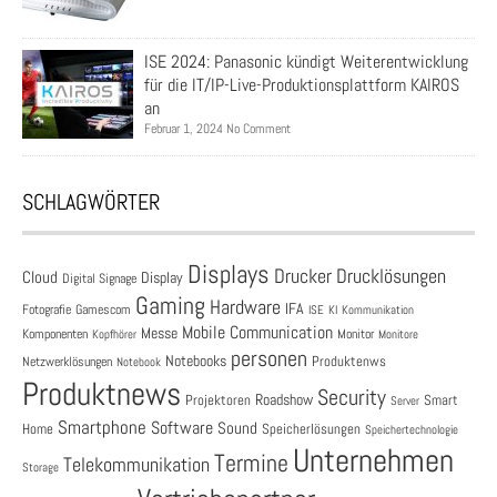
ISE 2024: Panasonic kündigt Weiterentwicklung
für die IT/IP-Live-Produktionsplattform KAIROS
an
Februar 1, 2024 No Comment
SCHLAGWÖRTER
Displays
Drucklösungen
Drucker
Cloud
Display
Digital Signage
Gaming
Hardware
IFA
Fotografie
Gamescom
ISE
KI
Kommunikation
Mobile Communication
Messe
Komponenten
Monitor
Monitore
Kopfhörer
personen
Notebooks
Produktenws
Netzwerklösungen
Notebook
Produktnews
Security
Roadshow
Projektoren
Smart
Server
Smartphone
Software
Sound
Speicherlösungen
Home
Speichertechnologie
Unternehmen
Termine
Telekommunikation
Storage