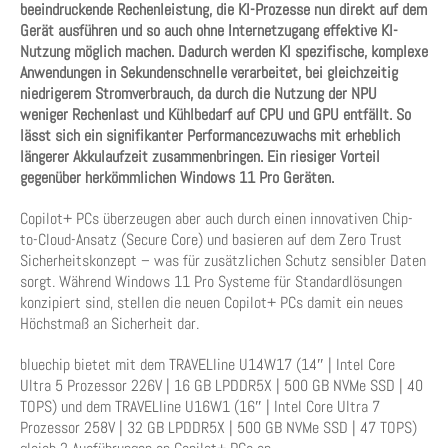
beeindruckende Rechenleistung, die KI-Prozesse nun direkt auf dem
Gerät ausführen und so auch ohne Internetzugang effektive KI-
Nutzung möglich machen. Dadurch werden KI spezifische, komplexe
Anwendungen in Sekundenschnelle verarbeitet, bei gleichzeitig
niedrigerem Stromverbrauch, da durch die Nutzung der NPU
weniger Rechenlast und Kühlbedarf auf CPU und GPU entfällt. So
lässt sich ein signifikanter Performancezuwachs mit erheblich
längerer Akkulaufzeit zusammenbringen. Ein riesiger Vorteil
gegenüber herkömmlichen Windows 11 Pro Geräten.
Copilot+ PCs überzeugen aber auch durch einen innovativen Chip-
to-Cloud-Ansatz (Secure Core) und basieren auf dem Zero Trust
Sicherheitskonzept – was für zusätzlichen Schutz sensibler Daten
sorgt. Während Windows 11 Pro Systeme für Standardlösungen
konzipiert sind, stellen die neuen Copilot+ PCs damit ein neues
Höchstmaß an Sicherheit dar.
bluechip bietet mit dem TRAVELline U14W17 (14″ | Intel Core
Ultra 5 Prozessor 226V | 16 GB LPDDR5X | 500 GB NVMe SSD | 40
TOPS) und dem TRAVELline U16W1 (16″ | Intel Core Ultra 7
Prozessor 258V | 32 GB LPDDR5X | 500 GB NVMe SSD | 47 TOPS)