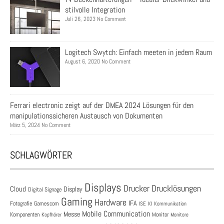
stilvolle Integration
Juli 26, 2023 No Comment
Logitech Swytch: Einfach meeten in jedem Raum
August 6, 2020 No Comment
Ferrari electronic zeigt auf der DMEA 2024 Lösungen für den
manipulationssicheren Austausch von Dokumenten
März 5, 2024 No Comment
SCHLAGWÖRTER
Displays
Drucklösungen
Drucker
Cloud
Display
Digital Signage
Gaming
Hardware
IFA
Fotografie
Gamescom
ISE
KI
Kommunikation
Mobile Communication
Messe
Komponenten
Monitor
Monitore
Kopfhörer