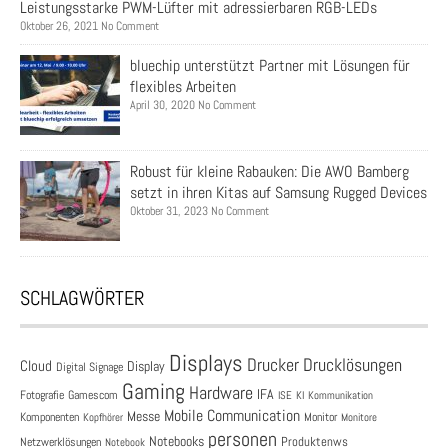
Leistungsstarke PWM-Lüfter mit adressierbaren RGB-LEDs
Oktober 26, 2021 No Comment
bluechip unterstützt Partner mit Lösungen für
flexibles Arbeiten
April 30, 2020 No Comment
Robust für kleine Rabauken: Die AWO Bamberg
setzt in ihren Kitas auf Samsung Rugged Devices
Oktober 31, 2023 No Comment
SCHLAGWÖRTER
Displays
Drucklösungen
Drucker
Cloud
Display
Digital Signage
Gaming
Hardware
IFA
Fotografie
Gamescom
ISE
KI
Kommunikation
Mobile Communication
Messe
Komponenten
Monitor
Monitore
Kopfhörer
personen
Notebooks
Produktenws
Netzwerklösungen
Notebook