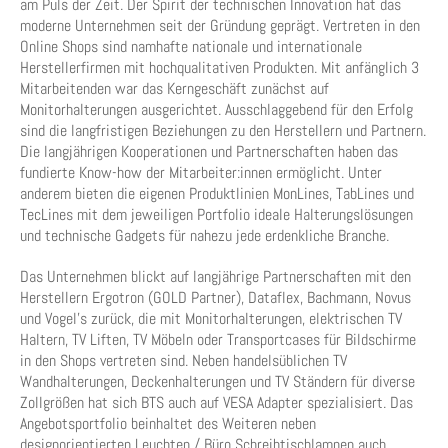
am Puls der Zeit. Der Spirit der technischen Innovation hat das
moderne Unternehmen seit der Gründung geprägt. Vertreten in den
Online Shops sind namhafte nationale und internationale
Herstellerfirmen mit hochqualitativen Produkten. Mit anfänglich 3
Mitarbeitenden war das Kerngeschäft zunächst auf
Monitorhalterungen ausgerichtet. Ausschlaggebend für den Erfolg
sind die langfristigen Beziehungen zu den Herstellern und Partnern.
Die langjährigen Kooperationen und Partnerschaften haben das
fundierte Know-how der Mitarbeiter:innen ermöglicht. Unter
anderem bieten die eigenen Produktlinien MonLines, TabLines und
TecLines mit dem jeweiligen Portfolio ideale Halterungslösungen
und technische Gadgets für nahezu jede erdenkliche Branche.
Das Unternehmen blickt auf langjährige Partnerschaften mit den
Herstellern Ergotron (GOLD Partner), Dataflex, Bachmann, Novus
und Vogel’s zurück, die mit Monitorhalterungen, elektrischen TV
Haltern, TV Liften, TV Möbeln oder Transportcases für Bildschirme
in den Shops vertreten sind. Neben handelsüblichen TV
Wandhalterungen, Deckenhalterungen und TV Ständern für diverse
Zollgrößen hat sich BTS auch auf VESA Adapter spezialisiert. Das
Angebotsportfolio beinhaltet des Weiteren neben
designorientierten Leuchten / Büro Schreibtischlampen auch