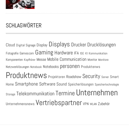
SCHLAGWÖRTER
Displays
Drucklösungen
Drucker
Cloud
Display
Digital Signage
Gaming
Hardware
IFA
Fotografie
Gamescom
ISE
KI
Kommunikation
Mobile Communication
Messe
Komponenten
Monitor
Monitore
Kopfhörer
personen
Notebooks
Produktenws
Netzwerklösungen
Notebook
Produktnews
Security
Roadshow
Projektoren
Smart
Server
Smartphone
Software
Sound
Speicherlösungen
Home
Speichertechnologie
Unternehmen
Termine
Telekommunikation
Storage
Vertriebspartner
Zubehör
Unternehmensnews
VPN
WLAN