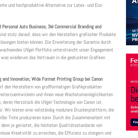
iente und hochproduktive Alternative zur Latex- und Eco-
d Personal Auto Business, 3M Commercial Branding and
sind stolz darauf, dass wir den Herstellern grafischer Produkte
lösungen bieten können. Die Erweiterung der Garantie durch
 wachsendes UVgel-Portfolio unterstreicht unser Engagement
, was wiederum das Vertrauen in die gedruckten Grafiken
 and Innovation, Wide Format Printing Group bei Canon
mit den Herstellern von großformatigen Grafikprodukten
weiterzuentwickeln und ihnen neue Wachstumsmöglichkeiten
e, deren Herzstück die UVgel-Technologie von Canon ist,
. Wir bieten eine vollständig modulare Druckerplattform, die
ßer Tinte produzieren kann. Durch die Zusammenarbeit mit
 denn je gerüstet, die höchsten Qualitätsstandards von
nlose Kreativität zu erreichen, die Effizienz zu steigern und