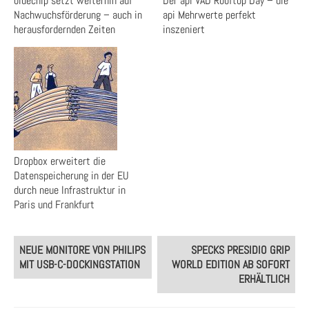
bluechip setzt weiterhin auf
Der api VAD Rooftop Day – die
Nachwuchsförderung – auch in
api Mehrwerte perfekt
herausfordernden Zeiten
inszeniert
Dropbox erweitert die
Datenspeicherung in der EU
durch neue Infrastruktur in
Paris und Frankfurt
Post
NEUE MONITORE VON PHILIPS
SPECKS PRESIDIO GRIP
navigation
MIT USB-C-DOCKINGSTATION
WORLD EDITION AB SOFORT
ERHÄLTLICH