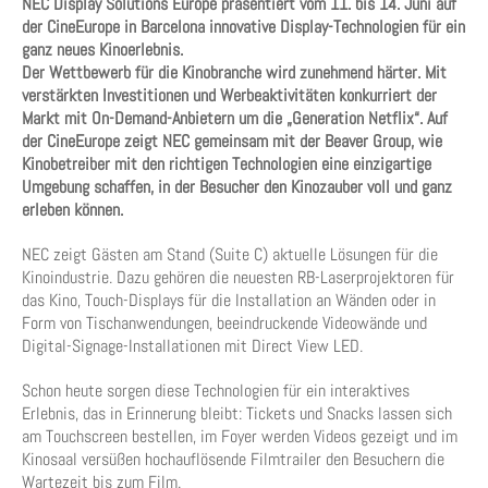
NEC Display Solutions Europe präsentiert vom 11. bis 14. Juni auf
der CineEurope in Barcelona innovative Display-Technologien für ein
ganz neues Kinoerlebnis.
Der Wettbewerb für die Kinobranche wird zunehmend härter. Mit
verstärkten Investitionen und Werbeaktivitäten konkurriert der
Markt mit On-Demand-Anbietern um die „Generation Netflix“. Auf
der CineEurope zeigt NEC gemeinsam mit der Beaver Group, wie
Kinobetreiber mit den richtigen Technologien eine einzigartige
Umgebung schaffen, in der Besucher den Kinozauber voll und ganz
erleben können.
NEC zeigt Gästen am Stand (Suite C) aktuelle Lösungen für die
Kinoindustrie. Dazu gehören die neuesten RB-Laserprojektoren für
das Kino, Touch-Displays für die Installation an Wänden oder in
Form von Tischanwendungen, beeindruckende Videowände und
Digital-Signage-Installationen mit Direct View LED.
Schon heute sorgen diese Technologien für ein interaktives
Erlebnis, das in Erinnerung bleibt: Tickets und Snacks lassen sich
am Touchscreen bestellen, im Foyer werden Videos gezeigt und im
Kinosaal versüßen hochauflösende Filmtrailer den Besuchern die
Wartezeit bis zum Film.