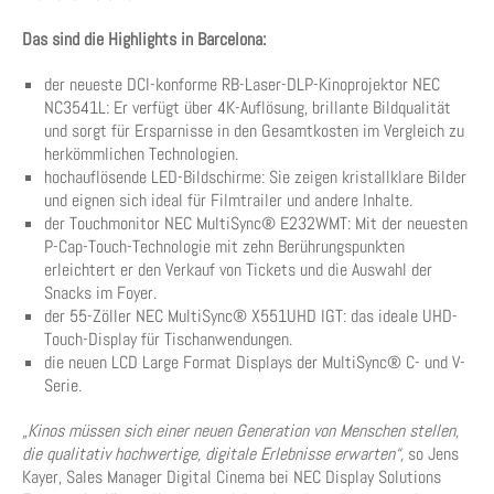
Das sind die Highlights in Barcelona:
der neueste DCI-konforme RB-Laser-DLP-Kinoprojektor NEC
NC3541L: Er verfügt über 4K-Auflösung, brillante Bildqualität
und sorgt für Ersparnisse in den Gesamtkosten im Vergleich zu
herkömmlichen Technologien.
hochauflösende LED-Bildschirme: Sie zeigen kristallklare Bilder
und eignen sich ideal für Filmtrailer und andere Inhalte.
der Touchmonitor NEC MultiSync® E232WMT: Mit der neuesten
P-Cap-Touch-Technologie mit zehn Berührungspunkten
erleichtert er den Verkauf von Tickets und die Auswahl der
Snacks im Foyer.
der 55-Zöller NEC MultiSync® X551UHD IGT: das ideale UHD-
Touch-Display für Tischanwendungen.
die neuen LCD Large Format Displays der MultiSync® C- und V-
Serie.
„Kinos müssen sich einer neuen Generation von Menschen stellen,
die qualitativ hochwertige, digitale Erlebnisse erwarten“,
so Jens
Kayer, Sales Manager Digital Cinema bei NEC Display Solutions