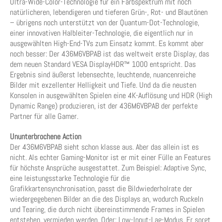
Ultra-Wide-Color-Technologie für ein Farbspektrum mit noch
natürlicheren, lebendigeren und tieferen Grün-, Rot- und Blautönen
– übrigens noch unterstützt von der Quantum-Dot-Technologie,
einer innovativen Halbleiter-Technologie, die eigentlich nur in
ausgewählten High-End-TVs zum Einsatz kommt. Es kommt aber
noch besser: Der 436M6VBPAB ist das weltweit erste Display, das
dem neuen Standard VESA DisplayHDR™ 1000 entspricht. Das
Ergebnis sind äußerst lebensechte, leuchtende, nuancenreiche
Bilder mit exzellenter Helligkeit und Tiefe. Und da die neusten
Konsolen in ausgewählten Spielen eine 4K-Auflösung und HDR (High
Dynamic Range) produzieren, ist der 436M6VBPAB der perfekte
Partner für alle Gamer.
Ununterbrochene Action
Der 436M6VBPAB sieht schon klasse aus. Aber das allein ist es
nicht. Als echter Gaming-Monitor ist er mit einer Fülle an Features
für höchste Ansprüche ausgestattet. Zum Beispiel: Adaptive Sync,
eine leistungsstarke Technologie für die
Grafikkartensynchronisation, passt die Bildwiederholrate der
wiedergegebenen Bilder an die des Displays an, wodurch Ruckeln
und Tearing, die durch nicht übereinstimmende Frames in Spielen
entstehen, vermieden werden. Oder: Low-Input-Lag-Modus. Er sorgt