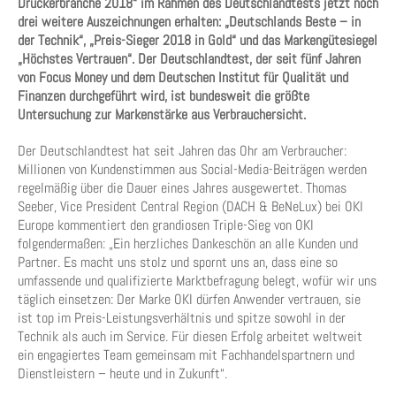
Druckerbranche 2018“ im Rahmen des Deutschlandtests jetzt noch
drei weitere Auszeichnungen erhalten: „Deutschlands Beste – in
der Technik“, „Preis-Sieger 2018 in Gold“ und das Markengütesiegel
„Höchstes Vertrauen“. Der Deutschlandtest, der seit fünf Jahren
von Focus Money und dem Deutschen Institut für Qualität und
Finanzen durchgeführt wird, ist bundesweit die größte
Untersuchung zur Markenstärke aus Verbrauchersicht.
Der Deutschlandtest hat seit Jahren das Ohr am Verbraucher:
Millionen von Kundenstimmen aus Social-Media-Beiträgen werden
regelmäßig über die Dauer eines Jahres ausgewertet. Thomas
Seeber, Vice President Central Region (DACH & BeNeLux) bei OKI
Europe kommentiert den grandiosen Triple-Sieg von OKI
folgendermaßen: „Ein herzliches Dankeschön an alle Kunden und
Partner. Es macht uns stolz und spornt uns an, dass eine so
umfassende und qualifizierte Marktbefragung belegt, wofür wir uns
täglich einsetzen: Der Marke OKI dürfen Anwender vertrauen, sie
ist top im Preis-Leistungsverhältnis und spitze sowohl in der
Technik als auch im Service. Für diesen Erfolg arbeitet weltweit
ein engagiertes Team gemeinsam mit Fachhandelspartnern und
Dienstleistern – heute und in Zukunft“.