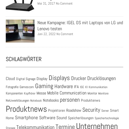
Mai 31, 2017 No Comment
Neue Kampagne: IGEL OS mit Laptops von LG und
Lenovo testen
Juni 22, 2022 No Comment
SCHLAGWÖRTER
Displays
Drucklösungen
Drucker
Cloud
Display
Digital Signage
Gaming
Hardware
IFA
Fotografie
Gamescom
ISE
KI
Kommunikation
Mobile Communication
Messe
Komponenten
Monitor
Monitore
Kopfhörer
personen
Notebooks
Produktenws
Netzwerklösungen
Notebook
Produktnews
Security
Roadshow
Projektoren
Smart
Server
Smartphone
Software
Sound
Speicherlösungen
Home
Speichertechnologie
Unternehmen
Termine
Telekommunikation
Storage