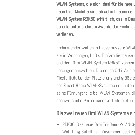
WLAN-Systems, die sich ideal für kleinere
neue Orbi Modelle sind ab sofort neben d
WLAN-System RBK50 erhältlich, das in Deut
bereits unter anderem Awards der Fachmag
verliehen.
Endanwender wollen zuhause bessere WLAN
sie in Wohnungen, Lofts, Einfamilienhäuse
und dem Orbi WLAN-System RBK50 können E
Lösungen auswählen. Die neuen Orbi Versi
Flexibilität bei der Platzierung und größer
der Smart Home WLAN-Systeme und unterst
seine Führungsrolle bei WLAN-Systemen, d
nachweisliche Performancevorteile bieten.
Die zwei neuen Orbi WLAN-Systeme si
RBK30: Das neue Orbi Tri-Band-WLAN-S
Wall-Plug-Satelliten. Zusammen decken