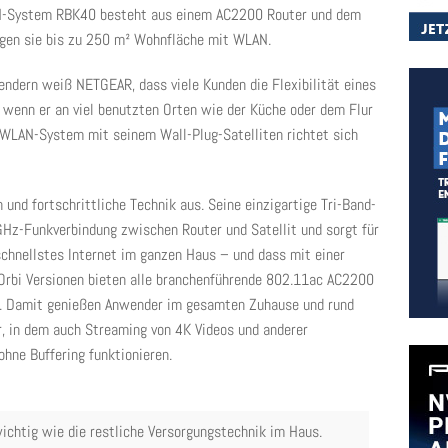
N-System RBK40 besteht aus einem AC2200 Router und dem
gen sie bis zu 250 m² Wohnfläche mit WLAN.
endern weiß NETGEAR, dass viele Kunden die Flexibilität eines
, wenn er an viel benutzten Orten wie der Küche oder dem Flur
-WLAN-System mit seinem Wall-Plug-Satelliten richtet sich
 und fortschrittliche Technik aus. Seine einzigartige Tri-Band-
 GHz-Funkverbindung zwischen Router und Satellit und sorgt für
chnellstes Internet im ganzen Haus – und dass mit einer
Orbi Versionen bieten alle branchenführende 802.11ac AC2200
. Damit genießen Anwender im gesamten Zuhause und rund
, in dem auch Streaming von 4K Videos und anderer
hne Buffering funktionieren.
chtig wie die restliche Versorgungstechnik im Haus.