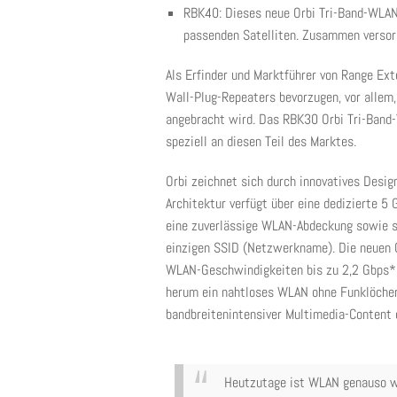
RBK40: Dieses neue Orbi Tri-Band-WLA
passenden Satelliten. Zusammen versor
Als Erfinder und Marktführer von Range Ext
Wall-Plug-Repeaters bevorzugen, vor allem
angebracht wird. Das RBK30 Orbi Tri-Band
speziell an diesen Teil des Marktes.
Orbi zeichnet sich durch innovatives Design
Architektur verfügt über eine dedizierte 5
eine zuverlässige WLAN-Abdeckung sowie s
einzigen SSID (Netzwerkname). Die neuen 
WLAN-Geschwindigkeiten bis zu 2,2 Gbps*
herum ein nahtloses WLAN ohne Funklöcher
bandbreitenintensiver Multimedia-Content o
Heutzutage ist WLAN genauso wi