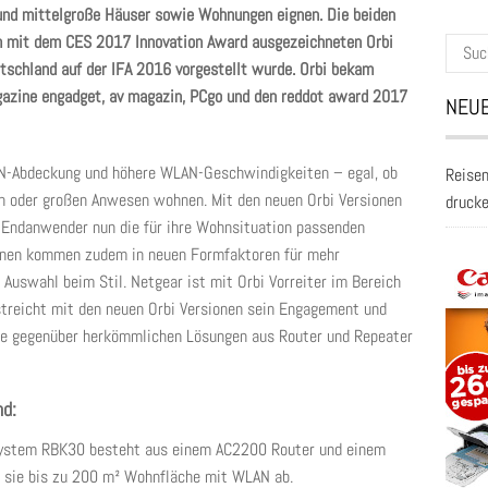
 und mittelgroße Häuser sowie Wohnungen eignen. Die beiden
em mit dem CES 2017 Innovation Award ausgezeichneten Orbi
Suche
schland auf der IFA 2016 vorgestellt wurde. Orbi bekam
nach:
azine engadget, av magazin, PCgo und den reddot award 2017
NEUE
-Abdeckung und höhere WLAN-Geschwindigkeiten – egal, ob
Reisen
rn oder großen Anwesen wohnen. Mit den neuen Orbi Versionen
druck
ndanwender nun die für ihre Wohnsituation passenden
onen kommen zudem in neuen Formfaktoren für mehr
e Auswahl beim Stil. Netgear ist mit Orbi Vorreiter im Bereich
reicht mit den neuen Orbi Versionen sein Engagement und
ie gegenüber herkömmlichen Lösungen aus Router und Repeater
nd:
ystem RBK30 besteht aus einem AC2200 Router und einem
 sie bis zu 200 m² Wohnfläche mit WLAN ab.