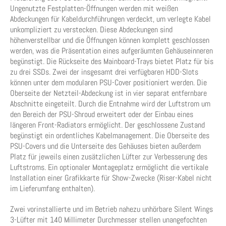
Ungenutzte Festplatten-Öffnungen werden mit weißen
Abdeckungen für Kabeldurchführungen verdeckt, um verlegte Kabel
unkompliziert zu verstecken. Diese Abdeckungen sind
höhenverstellbar und die Öffnungen können komplett geschlossen
werden, was die Präsentation eines aufgeräumten Gehäuseinneren
begünstigt. Die Rückseite des Mainboard-Trays bietet Platz für bis
zu drei SSDs. Zwei der insgesamt drei verfügbaren HDD-Slots
können unter dem modularen PSU-Cover positioniert werden. Die
Oberseite der Netzteil-Abdeckung ist in vier separat entfernbare
Abschnitte eingeteilt. Durch die Entnahme wird der Luftstrom um
den Bereich der PSU-Shroud erweitert oder der Einbau eines
längeren Front-Radiators ermöglicht. Der geschlossene Zustand
begünstigt ein ordentliches Kabelmanagement. Die Oberseite des
PSU-Covers und die Unterseite des Gehäuses bieten außerdem
Platz für jeweils einen zusätzlichen Lüfter zur Verbesserung des
Luftstroms. Ein optionaler Montageplatz ermöglicht die vertikale
Installation einer Grafikkarte für Show-Zwecke (Riser-Kabel nicht
im Lieferumfang enthalten).
Zwei vorinstallierte und im Betrieb nahezu unhörbare Silent Wings
3-Lüfter mit 140 Millimeter Durchmesser stellen unangefochten