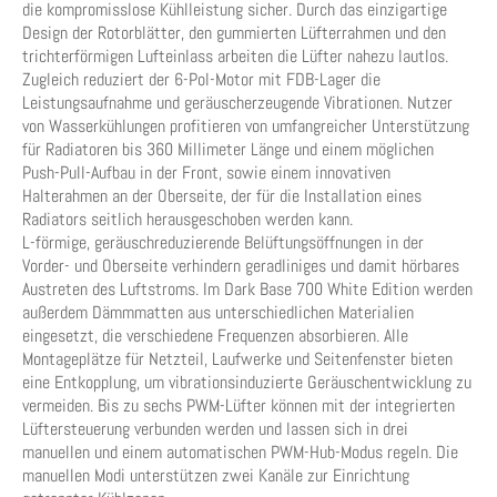
die kompromisslose Kühlleistung sicher. Durch das einzigartige
Design der Rotorblätter, den gummierten Lüfterrahmen und den
trichterförmigen Lufteinlass arbeiten die Lüfter nahezu lautlos.
Zugleich reduziert der 6-Pol-Motor mit FDB-Lager die
Leistungsaufnahme und geräuscherzeugende Vibrationen. Nutzer
von Wasserkühlungen profitieren von umfangreicher Unterstützung
für Radiatoren bis 360 Millimeter Länge und einem möglichen
Push-Pull-Aufbau in der Front, sowie einem innovativen
Halterahmen an der Oberseite, der für die Installation eines
Radiators seitlich herausgeschoben werden kann.
L-förmige, geräuschreduzierende Belüftungsöffnungen in der
Vorder- und Oberseite verhindern geradliniges und damit hörbares
Austreten des Luftstroms. Im Dark Base 700 White Edition werden
außerdem Dämmmatten aus unterschiedlichen Materialien
eingesetzt, die verschiedene Frequenzen absorbieren. Alle
Montageplätze für Netzteil, Laufwerke und Seitenfenster bieten
eine Entkopplung, um vibrationsinduzierte Geräuschentwicklung zu
vermeiden. Bis zu sechs PWM-Lüfter können mit der integrierten
Lüftersteuerung verbunden werden und lassen sich in drei
manuellen und einem automatischen PWM-Hub-Modus regeln. Die
manuellen Modi unterstützen zwei Kanäle zur Einrichtung