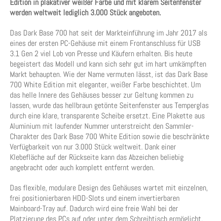
Edition in plakativer weißer Farbe und mit klarem Seitenfenster
werden weltweit lediglich 3.000 Stück angeboten.
Das Dark Base 700 hat seit der Markteinführung im Jahr 2017 als
eines der ersten PC-Gehäuse mit einem Frontanschluss für USB
3.1 Gen 2 viel Lob von Presse und Käufern erhalten. Bis heute
begeistert das Modell und kann sich sehr gut im hart umkämpften
Markt behaupten. Wie der Name vermuten lässt, ist das Dark Base
700 White Edition mit eleganter, weißer Farbe beschichtet. Um
das helle Innere des Gehäuses besser zur Geltung kommen zu
lassen, wurde das hellbraun getönte Seitenfenster aus Temperglas
durch eine klare, transparente Scheibe ersetzt. Eine Plakette aus
Aluminium mit laufender Nummer unterstreicht den Sammler-
Charakter des Dark Base 700 White Edition sowie die beschränkte
Verfügbarkeit von nur 3.000 Stück weltweit. Dank einer
Klebefläche auf der Rückseite kann das Abzeichen beliebig
angebracht oder auch komplett entfernt werden.
Das flexible, modulare Design des Gehäuses wartet mit einzelnen,
frei positionierbaren HDD-Slots und einem invertierbaren
Mainboard-Tray auf. Dadurch wird eine freie Wahl bei der
Platzierung des PCs auf oder unter dem Schreibtisch ermöglicht.