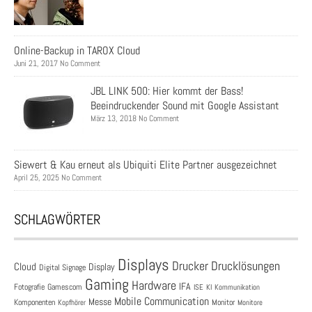
Online-Backup in TAROX Cloud
Juni 21, 2017 No Comment
JBL LINK 500: Hier kommt der Bass!
Beeindruckender Sound mit Google Assistant
März 13, 2018 No Comment
Siewert & Kau erneut als Ubiquiti Elite Partner ausgezeichnet
April 25, 2025 No Comment
SCHLAGWÖRTER
Displays
Drucklösungen
Drucker
Cloud
Display
Digital Signage
Gaming
Hardware
IFA
Fotografie
Gamescom
ISE
KI
Kommunikation
Mobile Communication
Messe
Komponenten
Monitor
Monitore
Kopfhörer