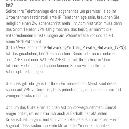
ist?
Sollte Ihre Telefonanlage eine sogenannte „on premise“, also im
Unternehmen festinstallierte IP-Telefonanlage sein, brauchen Sie
lediglich einen Zwischenschritt mehr: Ihr Administrator muss dann
das Snom Telefon VPN-fähig machen, das heißt, er nimmt die
entsprechenden Einstellungen am Webinterface vor und spielt
einen VPN-Patch auf
(
http://wiki.snom.com/Networking/Virtual_Private_Network_(VPN)
).
Ist das geschehen, heißt es auch hier: Snom Telefon mitnehmen,
per LAN-Kabel oder A210 WLAN-Stick mit Ihrem Router/dem
Internet verbinden und schon können Sie so wie an Ihrem
Arbeitsplatz loslegen.
Gleiches gilt übrigens für Ihren Firmenrechner: Meist sind diese
schon auf VPN vorbereitet, falls jedoch nicht, ist das auch hier mit
wenigen Klicks möglich.
Und um das Gute einer solchen Aktion vorwegzunehmen: Einmal
eingerichtet, ist es natürlich auch außerhalb der aktuellen
Krisensituation ganz einfach, von zu Hause aus zu arbeiten – ein
Angebot, dass sicherlich viele Mitarbeiter*innen zu schätzen