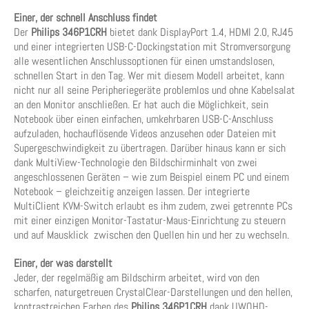
Einer, der schnell Anschluss findet
Der
Philips 346P1CRH
bietet dank DisplayPort 1.4, HDMI 2.0, RJ45
und einer integrierten USB-C-Dockingstation mit Stromversorgung
alle wesentlichen Anschlussoptionen für einen umstandslosen,
schnellen Start in den Tag. Wer mit diesem Modell arbeitet, kann
nicht nur all seine Peripheriegeräte problemlos und ohne Kabelsalat
an den Monitor anschließen. Er hat auch die Möglichkeit, sein
Notebook über einen einfachen, umkehrbaren USB-C-Anschluss
aufzuladen, hochauflösende Videos anzusehen oder Dateien mit
Supergeschwindigkeit zu übertragen. Darüber hinaus kann er sich
dank MultiView-Technologie den Bildschirminhalt von zwei
angeschlossenen Geräten – wie zum Beispiel einem PC und einem
Notebook – gleichzeitig anzeigen lassen. Der integrierte
MultiClient KVM-Switch erlaubt es ihm zudem, zwei getrennte PCs
mit einer einzigen Monitor-Tastatur-Maus-Einrichtung zu steuern
und auf Mausklick zwischen den Quellen hin und her zu wechseln.
Einer, der was darstellt
Jeder, der regelmäßig am Bildschirm arbeitet, wird von den
scharfen, naturgetreuen CrystalClear-Darstellungen und den hellen,
kontrastreichen Farben des
Philips 346P1CRH
dank UWQHD-