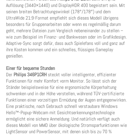
Auflösung (3440×1440) und DisplayHDR 400 begeistert sein. Mit
seinen breiten Betrachtungswinkel (178°/178°) und dem
UltraWide 21:9-Format empfiehlt sich dieses Modell übrigens
besonders für Gruppenarbeiten oder wenn es regelmäßig darum
geht, mehrere Dateien zum Vergleich nebeneinander zu stellen –
wie zum Beispiel im Finanz- und Bankwesen oder im Grafikdesign.
Adaptive-Sync sorgt dafür, dass auch Spielefans voll und ganz auf
ihre Kosten kommen und ein schnelles, flüssiges Gameplay
genießen.
Einer für bequeme Stunden
Der
Philips 346P1CRH
steckt voller intelligenter, effizienter
Funktionen für mehr Komfort vorm Monitor. So lässt sich der
Ständer beispielsweise für eine ergonomische Körperhaltung
schwenken und in der Höhe verstellen, während TÜV-zertifizierte
Funktionen einer vorzeitigen Ermüdung der Augen entgegenwirken.
Eine praktische, nach Gebrauch schnell verstaubare Windows
Hello™-Popup-Webcam mit Gesichtserkennungstechnologie
ermöglicht eine sichere Anmeldung. Und natürlich verfügt auch
dieses Modell von MMD über ökologische Stromsparfunktionen wie
LightSensor und PowerSensor, mit denen sich bis zu 70 %