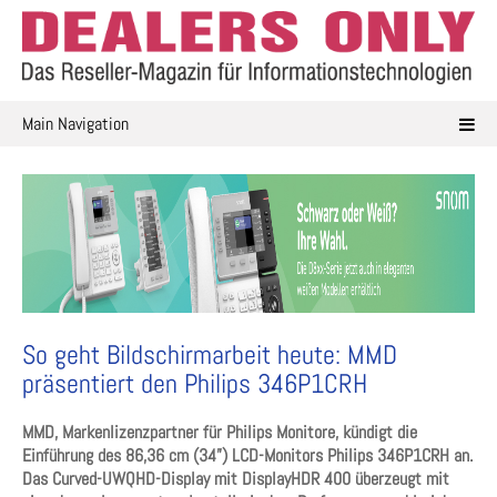
Skip
to
content
Main Navigation
So geht Bildschirmarbeit heute: MMD
präsentiert den Philips 346P1CRH
MMD, Markenlizenzpartner für Philips Monitore, kündigt die
Einführung des 86,36 cm (34”) LCD-Monitors Philips 346P1CRH an.
Das Curved-UWQHD-Display mit DisplayHDR 400 überzeugt mit