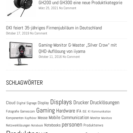
GH200 und GH300 eine neue Produktkategorie
März 25, 2021 No Comment
OKI feiert 35-jähriges Firmenjubiläum in Deutschland
Oktober 17, 2019 No Comment
Gaming-Monitor G-Master „Silver Crow“ mit
QHD-Auflösung von iiyama
Oktober 11, 2016 No Comment
SCHLAGWÖRTER
Displays
Drucklösungen
Drucker
Cloud
Display
Digital Signage
Gaming
Hardware
IFA
Fotografie
Gamescom
ISE
KI
Kommunikation
Mobile Communication
Messe
Komponenten
Monitor
Monitore
Kopfhörer
personen
Notebooks
Produktenws
Netzwerklösungen
Notebook