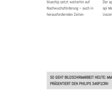
bluechip setzt weiterhin auf
Der a
Nachwuchsförderung – auch in
api M
herausfordernden Zeiten
inszen
Post
SO GEHT BILDSCHIRMARBEIT HEUTE: M
navigation
PRÄSENTIERT DEN PHILIPS 346P1CRH