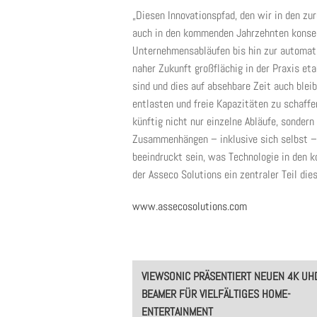
„Diesen Innovationspfad, den wir in den zu
auch in den kommenden Jahrzehnten konseq
Unternehmensabläufen bis hin zur automati
naher Zukunft großflächig in der Praxis et
sind und dies auf absehbare Zeit auch ble
entlasten und freie Kapazitäten zu schaffe
künftig nicht nur einzelne Abläufe, sonder
Zusammenhängen – inklusive sich selbst – 
beeindruckt sein, was Technologie in den 
der Asseco Solutions ein zentraler Teil die
www.assecosolutions.com
Post
VIEWSONIC PRÄSENTIERT NEUEN 4K UH
navigation
BEAMER FÜR VIELFÄLTIGES HOME-
ENTERTAINMENT