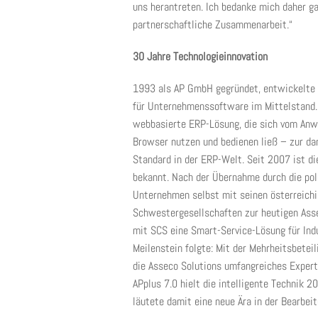
uns herantreten. Ich bedanke mich daher gan
partnerschaftliche Zusammenarbeit.“
30 Jahre Technologieinnovation
1993 als AP GmbH gegründet, entwickelte 
für Unternehmenssoftware im Mittelstand. 
webbasierte ERP-Lösung, die sich vom Anwe
Browser nutzen und bedienen ließ – zur da
Standard in der ERP-Welt. Seit 2007 ist d
bekannt. Nach der Übernahme durch die pol
Unternehmen selbst mit seinen österreich
Schwestergesellschaften zur heutigen Ass
mit SCS eine Smart-Service-Lösung für Ind
Meilenstein folgte: Mit der Mehrheitsbetei
die Asseco Solutions umfangreiches Expert
APplus 7.0 hielt die intelligente Technik 
läutete damit eine neue Ära in der Bearbei