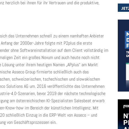
z herzlich bei ihnen für ihr Vertrauen und die produktive,
sich das Unternehmen schnell zu einem namhaften Anbieter
Anfang der 2000er-Jahre folgte mit P2plus die erste
nder ohne Softwareinstallation auf dem Client vollständig im
maligen Zeit ein großes Novum und auch heute noch nicht
ie Lösung unter ihrem heutigen Namen „APplus“ am Markt
nische Asseco Group firmierte schließlich auch das
ischen, schweizerischen, tschechischen und slowakischen
eco Solutions AG um. 2016 veröffentlichte das Unternehmen
ustrie-4.0-Szenarien, bevor 2019 der nächste technologische
ligung am österreichischen KI-Spezialisten Salesbeat erwarb
en-Know-how im Bereich der künstlichen Intelligenz. Mit
2020 schließlich Einzug in die ERP-Welt von Asseco – und
tung von Geschäftsprozessen ein.