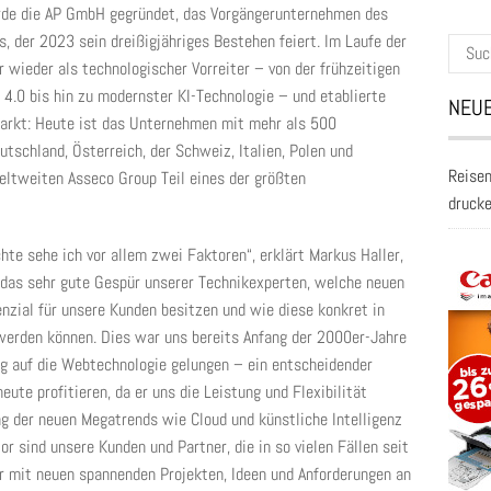
urde die AP GmbH gegründet, das Vorgängerunternehmen des
, der 2023 sein dreißigjähriges Bestehen feiert. Im Laufe der
Suche
wieder als technologischer Vorreiter – von der frühzeitigen
nach:
4.0 bis hin zu modernster KI-Technologie – und etablierte
NEUE
arkt: Heute ist das Unternehmen mit mehr als 500
utschland, Österreich, der Schweiz, Italien, Polen und
Reisen
eltweiten Asseco Group Teil eines der größten
druck
hte sehe ich vor allem zwei Faktoren“, erklärt Markus Haller,
 das sehr gute Gespür unserer Technikexperten, welche neuen
nzial für unsere Kunden besitzen und wie diese konkret in
werden können. Dies war uns bereits Anfang der 2000er-Jahre
g auf die Webtechnologie gelungen – ein entscheidender
ute profitieren, da er uns die Leistung und Flexibilität
ung der neuen Megatrends wie Cloud und künstliche Intelligenz
or sind unsere Kunden und Partner, die in so vielen Fällen seit
r mit neuen spannenden Projekten, Ideen und Anforderungen an