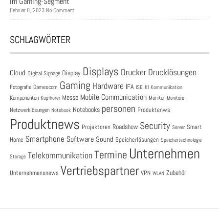
im Gaming-Segment
Februar 8, 2023 No Comment
SCHLAGWÖRTER
Displays
Drucklösungen
Drucker
Cloud
Display
Digital Signage
Gaming
Hardware
IFA
Fotografie
Gamescom
ISE
KI
Kommunikation
Mobile Communication
Messe
Komponenten
Monitor
Monitore
Kopfhörer
personen
Notebooks
Produktenws
Netzwerklösungen
Notebook
Produktnews
Security
Roadshow
Projektoren
Smart
Server
Smartphone
Software
Sound
Speicherlösungen
Home
Speichertechnologie
Unternehmen
Termine
Telekommunikation
Storage
Vertriebspartner
Zubehör
Unternehmensnews
VPN
WLAN