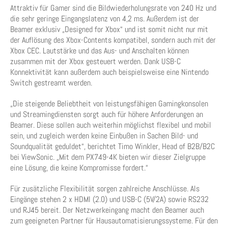
Attraktiv für Gamer sind die Bildwiederholungsrate von 240 Hz und
die sehr geringe Eingangslatenz von 4,2 ms. Außerdem ist der
Beamer exklusiv „Designed for Xbox“ und ist somit nicht nur mit
der Auflösung des Xbox-Contents kompatibel, sondern auch mit der
Xbox CEC. Lautstärke und das Aus- und Anschalten können
zusammen mit der Xbox gesteuert werden. Dank USB-C
Konnektivität kann außerdem auch beispielsweise eine Nintendo
Switch gestreamt werden.
„Die steigende Beliebtheit von leistungsfähigen Gamingkonsolen
und Streamingdiensten sorgt auch für höhere Anforderungen an
Beamer. Diese sollen auch weiterhin möglichst flexibel und mobil
sein, und zugleich werden keine Einbußen in Sachen Bild- und
Soundqualität geduldet“, berichtet Timo Winkler, Head of B2B/B2C
bei ViewSonic. „Mit dem PX749-4K bieten wir dieser Zielgruppe
eine Lösung, die keine Kompromisse fordert.“
Für zusätzliche Flexibilität sorgen zahlreiche Anschlüsse. Als
Eingänge stehen 2 x HDMI (2.0) und USB-C (5V/2A) sowie RS232
und RJ45 bereit. Der Netzwerkeingang macht den Beamer auch
zum geeigneten Partner für Hausautomatisierungssysteme. Für den