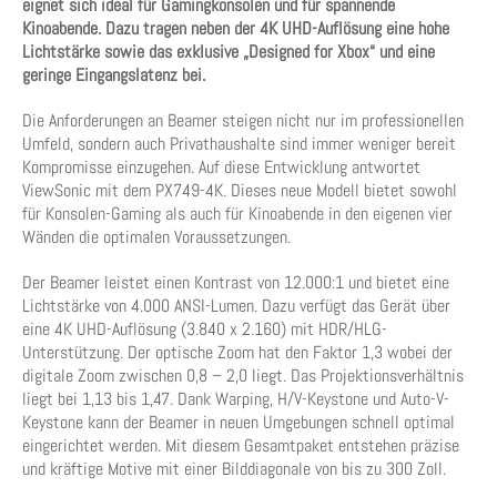
eignet sich ideal für Gamingkonsolen und für spannende
Kinoabende. Dazu tragen neben der 4K UHD-Auflösung eine hohe
Lichtstärke sowie das exklusive „Designed for Xbox“ und eine
geringe Eingangslatenz bei.
Die Anforderungen an Beamer steigen nicht nur im professionellen
Umfeld, sondern auch Privathaushalte sind immer weniger bereit
Kompromisse einzugehen. Auf diese Entwicklung antwortet
ViewSonic mit dem PX749-4K. Dieses neue Modell bietet sowohl
für Konsolen-Gaming als auch für Kinoabende in den eigenen vier
Wänden die optimalen Voraussetzungen.
Der Beamer leistet einen Kontrast von 12.000:1 und bietet eine
Lichtstärke von 4.000 ANSI-Lumen. Dazu verfügt das Gerät über
eine 4K UHD-Auflösung (3.840 x 2.160) mit HDR/HLG-
Unterstützung. Der optische Zoom hat den Faktor 1,3 wobei der
digitale Zoom zwischen 0,8 – 2,0 liegt. Das Projektionsverhältnis
liegt bei 1,13 bis 1,47. Dank Warping, H/V-Keystone und Auto-V-
Keystone kann der Beamer in neuen Umgebungen schnell optimal
eingerichtet werden. Mit diesem Gesamtpaket entstehen präzise
und kräftige Motive mit einer Bilddiagonale von bis zu 300 Zoll.