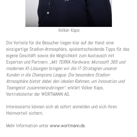
Volker Kaps
Die Vorteile für die Besucher liegen klar auf der Hand: eine
einzigartige Stadion-Atmosphäre, spielentscheidende Tipps für das
eigene Geschäft sowie die Möglichkeit zum Austausch mit
Experten und Partnern.
„Mit TERRA Hardware, Microsoft 365 und
modernen KI-Lösungen bringen wir die IT-Strategien unserer
Kunden in die Champions League. Die besondere Stadion-
Atmosphäre bietet dabei den idealen Rahmen, um Innovation und
Teamgeist zusammenzubringen“,
erklärt Volker Kaps,
Vertriebsleiter der WORTMANN AG.
Interessierte können sich ab sofort anmelden und sich ihren
Heimvorteil sichern.
Mehr Information unter
www.wortmann.de
.