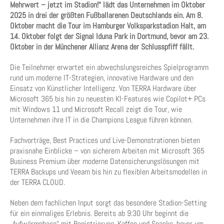
Mehrwert – jetzt im Stadion!“ lädt das Unternehmen im Oktober
2025 in drei der größten Fußballarenen Deutschlands ein. Am 8.
Oktober macht die Tour im Hamburger Volksparkstadion Halt, am
14. Oktober folgt der Signal Iduna Park in Dortmund, bevor am 23.
Oktober in der Münchener Allianz Arena der Schlusspfiff fällt.
Die Teilnehmer erwartet ein abwechslungsreiches Spielprogramm
rund um moderne IT-Strategien, innovative Hardware und den
Einsatz von Künstlicher Intelligenz. Von TERRA Hardware über
Microsoft 365 bis hin zu neuesten KI-Features wie Copilot+ PCs
mit Windows 11 und Microsoft Recall zeigt die Tour, wie
Unternehmen ihre IT in die Champions League führen können.
Fachvorträge, Best Practices und Live-Demonstrationen bieten
praxisnahe Einblicke – von sicherem Arbeiten mit Microsoft 365
Business Premium über moderne Datensicherungslösungen mit
TERRA Backups und Veeam bis hin zu flexiblen Arbeitsmodellen in
der TERRA CLOUD.
Neben dem fachlichen Input sorgt das besondere Stadion-Setting
für ein einmaliges Erlebnis. Bereits ab 9:30 Uhr beginnt die
„Aufwärmphase“ mit Registrierung, Kaffee und Snacks, bevor um