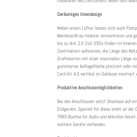
modularen Netzteiltunnels neben dem Mainb
Geräumiges Innendesign
Neben einem Lüfter lassen sich auch Fest
Mainboardtray modular vormontieren und ge
bis zu drei 2,5-Zoll-SSDs finden im Innere
Zentimetern aufweisen, die Länge des Net
Grafikkarten mit einer maximalen Länge v
gummierter Auflagefläche platziert oder mi
Card Kit 4.0 vertikal im Gehäuse montiert 
Produktive Anschlussmöglichkeiten
Bei den Anschlüssen setzt Sharkoon auf ei
Endgeräte. Speziell für diese steht an de
TRRS-Buchse für Audio und Mikrofon bereit
weitere Geräte vorhanden.