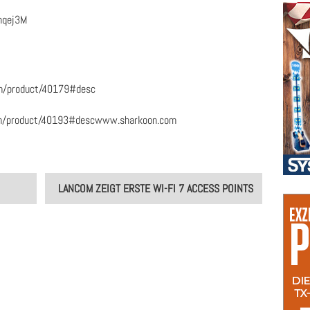
nqej3M
m/product/40179#desc
m/product/40193#desc
www.sharkoon.com
LANCOM ZEIGT ERSTE WI-FI 7 ACCESS POINTS