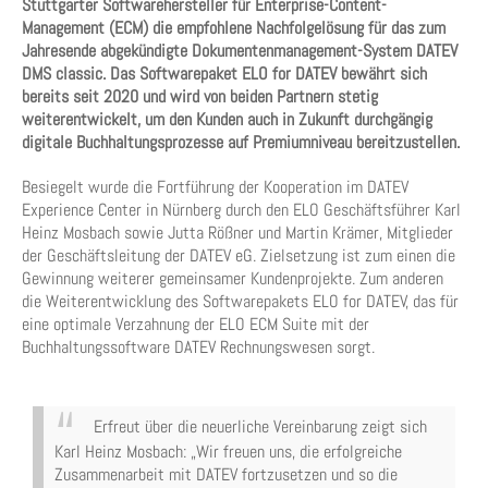
Stuttgarter Softwarehersteller für Enterprise-Content-
Management (ECM) die empfohlene Nachfolgelösung für das zum
Jahresende abgekündigte Dokumentenmanagement-System DATEV
DMS classic. Das Softwarepaket ELO for DATEV bewährt sich
bereits seit 2020 und wird von beiden Partnern stetig
weiterentwickelt, um den Kunden auch in Zukunft durchgängig
digitale Buchhaltungsprozesse auf Premiumniveau bereitzustellen.
Besiegelt wurde die Fortführung der Kooperation im DATEV
Experience Center in Nürnberg durch den ELO Geschäftsführer Karl
Heinz Mosbach sowie Jutta Rößner und Martin Krämer, Mitglieder
der Geschäftsleitung der DATEV eG. Zielsetzung ist zum einen die
Gewinnung weiterer gemeinsamer Kundenprojekte. Zum anderen
die Weiterentwicklung des Softwarepakets ELO for DATEV, das für
eine optimale Verzahnung der ELO ECM Suite mit der
Buchhaltungssoftware DATEV Rechnungswesen sorgt.
Erfreut über die neuerliche Vereinbarung zeigt sich
Karl Heinz Mosbach: „Wir freuen uns, die erfolgreiche
Zusammenarbeit mit DATEV fortzusetzen und so die