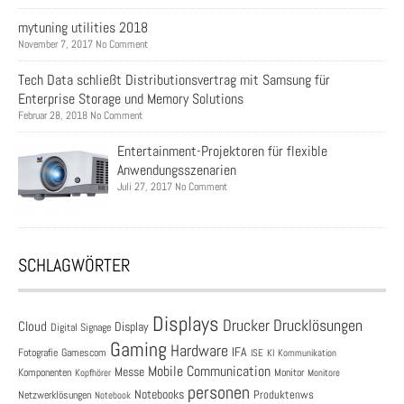
mytuning utilities 2018
November 7, 2017 No Comment
Tech Data schließt Distributionsvertrag mit Samsung für
Enterprise Storage und Memory Solutions
Februar 28, 2018 No Comment
Entertainment-Projektoren für flexible
Anwendungsszenarien
Juli 27, 2017 No Comment
SCHLAGWÖRTER
Displays
Drucklösungen
Drucker
Cloud
Display
Digital Signage
Gaming
Hardware
IFA
Fotografie
Gamescom
ISE
KI
Kommunikation
Mobile Communication
Messe
Komponenten
Monitor
Monitore
Kopfhörer
personen
Notebooks
Produktenws
Netzwerklösungen
Notebook