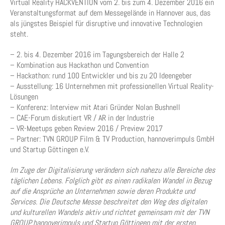
Virtual Reality HACKVENTION vom 2. bis zum 4. Dezember 2016 ein
Veranstaltungsformat auf dem Messegelände in Hannover aus, das
als jüngstes Beispiel für disruptive und innovative Technologien
steht.
– 2. bis 4. Dezember 2016 im Tagungsbereich der Halle 2
– Kombination aus Hackathon und Convention
– Hackathon: rund 100 Entwickler und bis zu 20 Ideengeber
– Ausstellung: 16 Unternehmen mit professionellen Virtual Reality-
Lösungen
– Konferenz: Interview mit Atari Gründer Nolan Bushnell
– CAE-Forum diskutiert VR / AR in der Industrie
– VR-Meetups geben Review 2016 / Preview 2017
– Partner: TVN GROUP Film & TV Production, hannoverimpuls GmbH
und Startup Göttingen e.V.
Im Zuge der Digitalisierung verändern sich nahezu alle Bereiche des
täglichen Lebens. Folglich gibt es einen radikalen Wandel in Bezug
auf die Ansprüche an Unternehmen sowie deren Produkte und
Services. Die Deutsche Messe beschreitet den Weg des digitalen
und kulturellen Wandels aktiv und richtet gemeinsam mit der TVN
GROUP, hannoverimpuls und Startup Göttingen mit der ersten