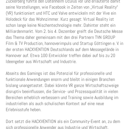
Zuckerberg führte den Datenhelm Oculus vor und erläuterte damit
seine Vorstellungen, wie Facebook in Zeiten von „Virtual Reality“
(VR) funktioniert und HTC und Valve entwickeln mit der Vive ein
Holodeck für das Wohnzimmer. Kurz gesagt: Virtual Reality ist
schon lange keine Nischentechnologie mehr. Dahinter steht ein
Milliardenmarkt. Vom 2. bis 4. Dezember greift die Deutsche Messe
das Thema daher gemeinsam mit den drei Partnern TVN GROUP
Film & TV Production, hannoverimpuls und Startup Göttingen e. V. in
der ersten HACKVENTION Deutschlands auf dem Messegelände in
Hannover auf. Etwa 100 Entwickler treffen dabei auf bis zu 20
Ideengeber aus Wirtschaft und Industrie.
Abseits des Gamings ist das Potenzial für professionelle und
funktionale Anwendungen enorm und bleibt in einigen Branchen
bislang unangetastet. Dabei könnte VR ganze Wirtschaftszweige
disruptiv beeinflussen, die Service- und Prozessqualität in vielen
Bereichen erheblich verbessern und Training sowie Ausbildung im
industriellen als auch schulischen Kontext auf eine neue
Erlebnisstufe heben.
Dort setzt die HACKVENTION als ein Community-Event an, zu dem
sich professionelle Anwender aus Industrie und Wirtschaft,