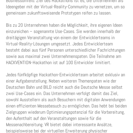
Businessumfeld. Ziel des Hackathons ist es, die Unternehmen als
Ideengeber mit der Virtual-Reality-Community zu vernetzen, um so
gemeinsam zukunftsweisende Prototypen reifen zu lassen.
Bis zu 20 Unternehmen haben die Möglichkeit, ihre eigenen Ideen
einzureichen – sogenannte Use-Cases. Sie werden innerhalb der
dreitägigen Veranstaltung von einem der Entwicklerteams in
Virtual-Reality-Lösungen umgesetzt. Jedes Entwicklerteam
besteht dabei aus fünf Personen unterschiedlicher Fachrichtungen
sowie aus maximal zwei Unternehmenspaten. Die Teilnahme am
HACKVENTION-Hackathon ist auf 100 Entwickler limitiert.
Jedes fünfköpfige Hackathon-Entwicklerteam arbeitet exklusiv an
einer Aufgabenstellung. Neben weiteren Themenpaten wie der
Deutschen Bahn und BILD reicht auch die Deutsche Messe selbst
zwei Use-Cases ein. Das Unternehmen verfolgt damit das Ziel,
sowohl Ausstellern als auch Besuchern mit digitalen Anwendungen
einen effizienten Messebesuch zu ermöglichen. Das hebt bei beiden
Zielgruppen wiederum Optimierungspotenzial für die Vorbereitung,
den Aufenthalt auf den Veranstaltungen sowie für die
Messenachbereitung. VR bietet dabei interessante Ansätze,
beispielsweise bei der virtuellen Erweiterung physischer