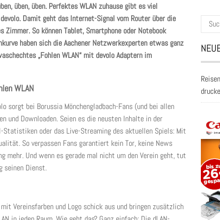
ben, üben, üben. Perfektes WLAN zuhause gibt es viel
devolo. Damit geht das Internet-Signal vom Router über die
Suche
des Zimmer. So können Tablet, Smartphone oder Notebook
nach:
Fankurve haben sich die Aachener Netzwerkexperten etwas ganz
NEUE
 waschechtes „Fohlen WLAN“ mit devolo Adaptern im
Reisen
ohlen WLAN
druck
lo sorgt bei Borussia Mönchengladbach-Fans (und bei allen
en und Downloaden. Seien es die neusten Inhalte in der
-Statistiken oder das Live-Streaming des aktuellen Spiels: Mit
alität. So verpassen Fans garantiert kein Tor, keine News
ng mehr. Und wenn es gerade mal nicht um den Verein geht, tut
g seinen Dienst.
mit Vereinsfarben und Logo schick aus und bringen zusätzlich
LAN in jeden Raum. Wie geht das? Ganz einfach: Die dLAN-