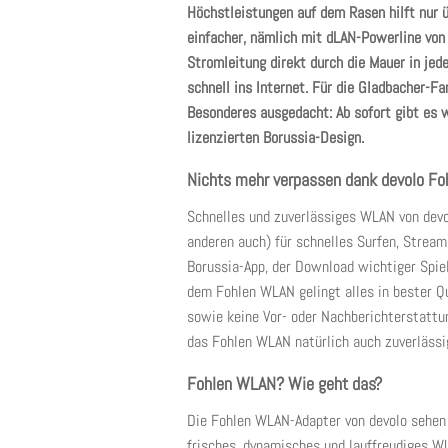
Höchstleistungen auf dem Rasen hilft nur ü
einfacher, nämlich mit dLAN-Powerline von 
Stromleitung direkt durch die Mauer in je
schnell ins Internet. Für die Gladbacher-
Besonderes ausgedacht: Ab sofort gibt es
lizenzierten Borussia-Design.
Nichts mehr verpassen dank devolo F
Schnelles und zuverlässiges WLAN von devo
anderen auch) für schnelles Surfen, Stream
Borussia-App, der Download wichtiger Spiel
dem Fohlen WLAN gelingt alles in bester Qu
sowie keine Vor- oder Nachberichterstattu
das Fohlen WLAN natürlich auch zuverlässi
Fohlen WLAN? Wie geht das?
Die Fohlen WLAN-Adapter von devolo sehen 
frisches, dynamisches und lauffreudiges W