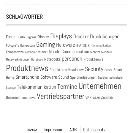
SCHLAGWÖRTER
Displays
Drucklösungen
Drucker
Cloud
Display
Digital Signage
Gaming
Hardware
IFA
Fotografie
Gamescom
ISE
KI
Kommunikation
Mobile Communication
Messe
Komponenten
Monitor
Monitore
Kopfhörer
personen
Notebooks
Produktenws
Netzwerklösungen
Notebook
Produktnews
Security
Roadshow
Projektoren
Smart
Server
Smartphone
Software
Sound
Speicherlösungen
Home
Speichertechnologie
Unternehmen
Termine
Telekommunikation
Storage
Vertriebspartner
Zubehör
Unternehmensnews
VPN
WLAN
Impressum
AGB
Datenschutz
Kontakt