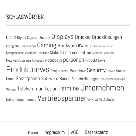
SCHLAGWÖRTER
Displays
Drucklösungen
Drucker
Cloud
Display
Digital Signage
Gaming
Hardware
IFA
Fotografie
Gamescom
ISE
KI
Kommunikation
Mobile Communication
Messe
Komponenten
Monitor
Monitore
Kopfhörer
personen
Notebooks
Produktenws
Netzwerklösungen
Notebook
Produktnews
Security
Roadshow
Projektoren
Smart
Server
Smartphone
Software
Sound
Speicherlösungen
Home
Speichertechnologie
Unternehmen
Termine
Telekommunikation
Storage
Vertriebspartner
Zubehör
Unternehmensnews
VPN
WLAN
Impressum
AGB
Datenschutz
Kontakt