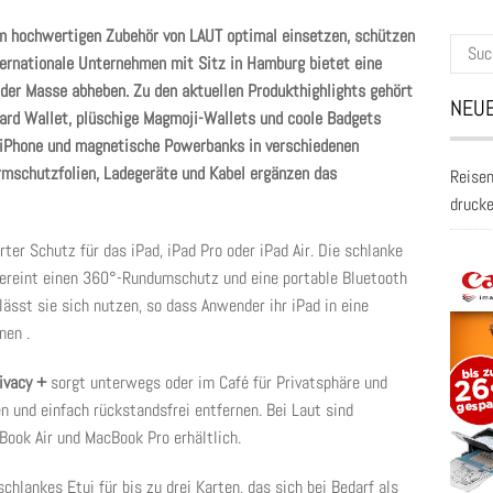
m hochwertigen Zubehör von LAUT optimal einsetzen, schützen
Suche
nternationale Unternehmen mit Sitz in Hamburg bietet eine
nach:
n der Masse abheben. Zu den aktuellen Produkthighlights gehört
NEUE
ard Wallet, plüschige Magmoji-Wallets und coole Badgets
d iPhone und magnetische Powerbanks in verschiedenen
rmschutzfolien, Ladegeräte und Kabel ergänzen das
Reisen
druck
ter Schutz für das iPad, iPad Pro oder iPad Air. Die schlanke
vereint einen 360°-Rundumschutz und eine portable Bluetooth
lässt sie sich nutzen, so dass Anwender ihr iPad in eine
nen .
ivacy +
sorgt unterwegs oder im Café für Privatsphäre und
en und einfach rückstandsfrei entfernen. Bei Laut sind
Book Air und MacBook Pro erhältlich.
schlankes Etui für bis zu drei Karten, das sich bei Bedarf als