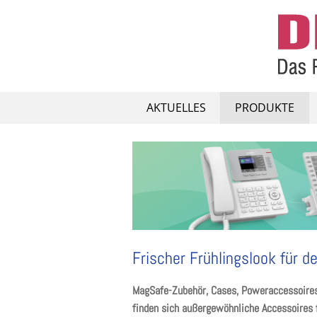
Skip
to
content
AKTUELLES
PRODUKTE
Frischer Frühlingslook für de
MagSafe-Zubehör, Cases, Poweraccessoires,
finden sich außergewöhnliche Accessoires f