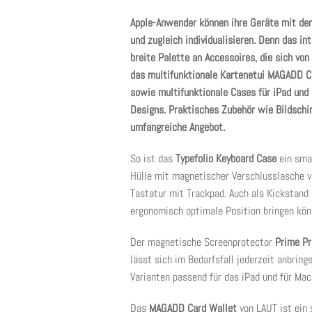
Apple-Anwender können ihre Geräte mit de
und zugleich individualisieren. Denn das i
breite Palette an Accessoires, die sich vo
das multifunktionale Kartenetui MAGADD C
sowie multifunktionale Cases für iPad un
Designs. Praktisches Zubehör wie Bildschi
umfangreiche Angebot.
So ist das
Typefolio Keyboard Case
ein smar
Hülle mit magnetischer Verschlusslasche 
Tastatur mit Trackpad. Auch als Kickstand 
ergonomisch optimale Position bringen kön
Der magnetische Screenprotector
Prime Pr
lässt sich im Bedarfsfall jederzeit anbring
Varianten passend für das iPad und für Mac
Das
MAGADD Card Wallet
von LAUT ist ein 