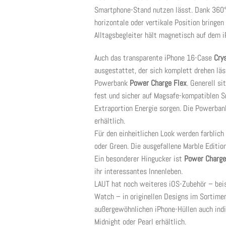
Smartphone-Stand nutzen lässt. Dank 360°-
horizontale oder vertikale Position bringe
Alltagsbegleiter hält magnetisch auf dem
Auch das transparente iPhone 16-Case
Cry
ausgestattet, der sich komplett drehen läs
Powerbank
Power Charge Flex
. Generell s
fest und sicher auf Magsafe-kompatiblen 
Extraportion Energie sorgen. Die Powerba
erhältlich.
Für den einheitlichen Look werden farblich
oder Green. Die ausgefallene Marble Editi
Ein besonderer Hingucker ist
Power Charge 
ihr interessantes Innenleben.
LAUT hat noch weiteres iOS-Zubehör – beis
Watch – in originellen Designs im Sortiment
außergewöhnlichen iPhone-Hüllen auch indi
Midnight oder Pearl erhältlich.