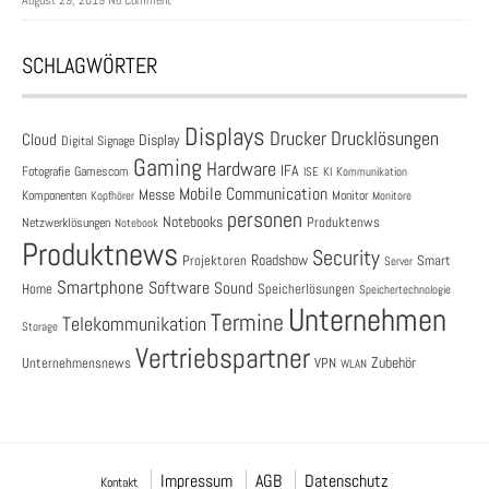
August 29, 2019 No Comment
SCHLAGWÖRTER
Displays
Drucklösungen
Drucker
Cloud
Display
Digital Signage
Gaming
Hardware
IFA
Fotografie
Gamescom
ISE
KI
Kommunikation
Mobile Communication
Messe
Komponenten
Monitor
Monitore
Kopfhörer
personen
Notebooks
Produktenws
Netzwerklösungen
Notebook
Produktnews
Security
Roadshow
Projektoren
Smart
Server
Smartphone
Software
Sound
Speicherlösungen
Home
Speichertechnologie
Unternehmen
Termine
Telekommunikation
Storage
Vertriebspartner
Zubehör
Unternehmensnews
VPN
WLAN
Impressum
AGB
Datenschutz
Kontakt