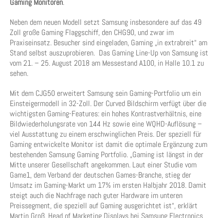
Gaming Monitoren
.
Neben dem neuen Modell setzt Samsung insbesondere auf das 49
Zoll große Gaming Flaggschiff, den CHG90, und zwar im
Praxiseinsatz. Besucher sind eingeladen, Gaming „in extrabreit“ am
Stand selbst auszuprobieren. Das Gaming Line-Up von Samsung ist
vom 21. – 25. August 2018 am Messestand A100, in Halle 10.1 zu
sehen.
Mit dem CJG50 erweitert Samsung sein Gaming-Portfolio um ein
Einsteigermodell in 32-Zoll. Der Curved Bildschirm verfügt über die
wichtigsten Gaming-Features: ein hohes Kontrastverhältnis, eine
Bildwiederholungsrate von 144 Hz sowie eine WQHD-Auflösung –
viel Ausstattung zu einem erschwinglichen Preis. Der speziell für
Gaming entwickelte Monitor ist damit die optimale Ergänzung zum
bestehenden Samsung Gaming Portfolio. „Gaming ist längst in der
Mitte unserer Gesellschaft angekommen. Laut einer Studie vom
Game1, dem Verband der deutschen Games-Branche, stieg der
Umsatz im Gaming-Markt um 17% im ersten Halbjahr 2018. Damit
steigt auch die Nachfrage nach guter Hardware im unteren
Preissegment, die speziell auf Gaming ausgerichtet ist“, erklärt
Martin Groß, Head of Marketing Displays bei Samsung Electronics