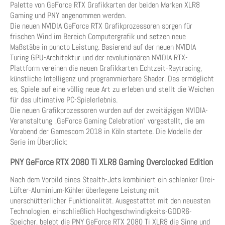
Palette von GeForce RTX Grafikkarten der beiden Marken XLR8
Gaming und PNY angenommen werden.
Die neuen NVIDIA GeForce RTX Grafikprozessoren sorgen für
frischen Wind im Bereich Computergrafik und setzen neue
Maßstäbe in puncto Leistung. Basierend auf der neuen NVIDIA
Turing GPU-Architektur und der revolutionären NVIDIA RTX-
Plattform vereinen die neuen Grafikkarten Echtzeit-Raytracing,
künstliche Intelligenz und programmierbare Shader. Das ermöglicht
es, Spiele auf eine völlig neue Art zu erleben und stellt die Weichen
für das ultimative PC-Spielerlebnis.
Die neuen Grafikprozessoren wurden auf der zweitägigen NVIDIA-
Veranstaltung „GeForce Gaming Celebration“ vorgestellt, die am
Vorabend der Gamescom 2018 in Köln startete. Die Modelle der
Serie im Überblick:
PNY GeForce RTX 2080 Ti XLR8 Gaming Overclocked Edition
Nach dem Vorbild eines Stealth-Jets kombiniert ein schlanker Drei-
Lüfter-Aluminium-Kühler überlegene Leistung mit
unerschütterlicher Funktionalität. Ausgestattet mit den neuesten
Technologien, einschließlich Hochgeschwindigkeits-GDDR6-
Speicher, belebt die PNY GeForce RTX 2080 Ti XLR8 die Sinne und