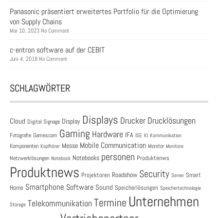
Panasonic präsentiert erweitertes Portfolio für die Optimierung
von Supply Chains
Mai 10, 2023 No Comment
c-entron software auf der CEBIT
Juni 4, 2018 No Comment
SCHLAGWÖRTER
Displays
Drucklösungen
Drucker
Cloud
Display
Digital Signage
Gaming
Hardware
IFA
Fotografie
Gamescom
ISE
KI
Kommunikation
Mobile Communication
Messe
Komponenten
Monitor
Monitore
Kopfhörer
personen
Notebooks
Produktenws
Netzwerklösungen
Notebook
Produktnews
Security
Roadshow
Projektoren
Smart
Server
Smartphone
Software
Sound
Speicherlösungen
Home
Speichertechnologie
Unternehmen
Termine
Telekommunikation
Storage