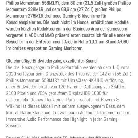
Philips Momentum 558M1RY, dem 80 cm (31,5 Zoll) großen Philips
Momentum 328M1R und dem 68,6 cm (27 Zoll) großen Philips
Momentum 278M1R drei neue Gaming-Bildschirme für
Konsolenspieler an. Die noch nicht im Handel erhältlichen Modelle
wurden kürzlich Redakteuren in der Business
Area der gamescom
vorgestellt. AOC und MMD präsentierten zusätzlich für alle anderen
Besucher in der Entertainment Area in Halle 10.1 am Stand A-080
ihr breites Angebot an Gaming-Monitoren.
Gleichmäßige Bildwiedergabe, exzellenter Sound
Die drei Neuzugänge im Philips-Portfolio werden ab dem 1. Quartal
2020 verfügbar sein. Glanzstück des Trios ist der 142 cm (55 Zoll)
Philips Momentum 558M1RY mit UltraClear-4K-UHD-Auflösung,
einer Bildwiederholrate von 120 Hz, einer Auflösung von 3840 x
2160 Pixeln und VESA-geprüftem DisplayHDR 1000 für
actionreiche Games. Dank einer Partnerschaft mit Bowers &
Wilkins ist dieses Modell mit seinem ausgewogenem Bass, dem
kristallklaren Klang und drei wählbaren Audiomodi für eine rundum
immersive Audio-Performance das Highlight in jeder Gaming-
Session.