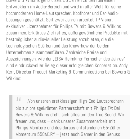
Bowers & Wilkins gehört seit 50 Jahren zu den führenden
Entwicklern im Audio-Bereich und wird in aller Welt für seine
hochmodernen Home-Lautsprecher, Kopfhörer und Car-Audio-
Lösungen geschätzt. Seit zwei Jahren arbeitet TP Vision,
exklusiver Lizenznehmer für Philips TV, mit Bowers & Wilkins
zusammen. Erklärtes Ziel ist es, außergewöhnliche Produkte mit
bestmöglicher audiovisueller Leistung anzubieten, die die
technologischen Stärken und das Know-how der beiden
Unternehmen zusammenführen. Zahlreiche Preise und
Auszeichnungen, wie der „EISA-Heimkino-Fernseher des Jahres“
sind eindrucksvoller Beleg dieser erfolgreichen Kooperation. Andy
Kerr, Director Product Marketing & Communications bei Bowers &
Wilkins:
„Von unseren erstklassigen High-End-Lautsprechern
bis zur preisgekrönten Partnerschaft mit Philips TV: Bei
Bowers & Wilkins dreht sich alles um den True Sound. Wir
freuen uns, dass – dank unserer Zusammenarbeit mit
Philips Monitore und des daraus entstandenen 55-Zöller
Momentum 558M1RY – jetzt auch Gamer in den Genuss