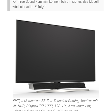
von True Sound kommen können. Ich bin sicher, das Modell
wird ein voller Erfolg!“
Philips Momentum 55-Zoll-Konsolen-Gaming-Monitor mit
4K UHD, DisplayHDR 1000, 120 Hz, 4 ms Input-Lag,