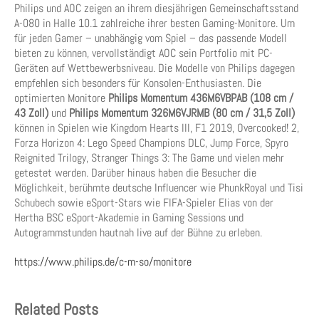
Philips und AOC zeigen an ihrem diesjährigen Gemeinschaftsstand
A-080 in Halle 10.1 zahlreiche ihrer besten Gaming-Monitore. Um
für jeden Gamer – unabhängig vom Spiel – das passende Modell
bieten zu können, vervollständigt AOC sein Portfolio mit PC-
Geräten auf Wettbewerbsniveau. Die Modelle von Philips dagegen
empfehlen sich besonders für Konsolen-Enthusiasten. Die
optimierten Monitore
Philips Momentum 436M6VBPAB
(108 cm /
43 Zoll)
und
Philips Momentum 326M6VJRMB (80 cm / 31,5 Zoll)
können in Spielen wie Kingdom Hearts III, F1 2019, Overcooked! 2,
Forza Horizon 4: Lego Speed ​​Champions DLC, Jump Force, Spyro
Reignited Trilogy, Stranger Things 3: The Game und vielen mehr
getestet werden. Darüber hinaus haben die Besucher die
Möglichkeit, berühmte deutsche Influencer wie PhunkRoyal und Tisi
Schubech sowie eSport-Stars wie FIFA-Spieler Elias von der
Hertha BSC eSport-Akademie in Gaming Sessions und
Autogrammstunden hautnah live auf der Bühne zu erleben.
https://www.philips.de/c-m-so/monitore
Related Posts