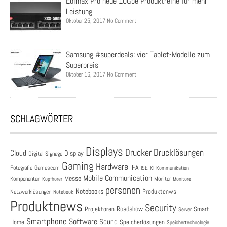
Edimax Pro neue 10Gbe Produktreihe für mehr
Leistung
Oktober 25, 2017 No Comment
Samsung #superdeals: vier Tablet-Modelle zum
Superpreis
Oktober 16, 2017 No Comment
SCHLAGWÖRTER
Displays
Drucklösungen
Drucker
Cloud
Display
Digital Signage
Gaming
Hardware
IFA
Fotografie
Gamescom
ISE
KI
Kommunikation
Mobile Communication
Messe
Komponenten
Monitor
Monitore
Kopfhörer
personen
Notebooks
Produktenws
Netzwerklösungen
Notebook
Produktnews
Security
Roadshow
Projektoren
Smart
Server
Smartphone
Software
Sound
Speicherlösungen
Home
Speichertechnologie