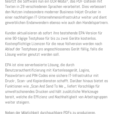
1
besitzt die Software nun ein OCR-Modul
, das PDF-Dateien mit
Texten in 29 verschiedenen Sprachen verarbeitet. Dies verbessert
den Nutzen insbesondere moderner Business-Inkjet-Drucker in
einer nachhaltigen IT-Unternehmensinfrastruktur weiter und dient
gewerblichen Endanwendern ebenso wie auch den Handelspartnern.
Kunden aktualisieren ab sofort ihre bestehende EPA-Version für
eine 90-tägige Testphase für bis zu zwei Geräte kostenlos.
Kostenpflichtige Lizenzen für die neue Vollversion werden nach
Ablauf der Testphase pro angeschlossenes Gerät fällig, falls die
Lösung weiter genutzt werden soll.
EPA ist eine serverbasierte Lösung, die durch
Benutzerauthentifizierung mit Kartenlesegerät, Logins,
Passwörtern und PIN-Codes eine sichere IT-Infrastruktur mit
Druck-, Scan- und Kopierdiensten schafft. Darüber hinaus bietet es
Funktionen wie „Scan And Send To Me „, liefert Vorschläge für
umweltschonendes Drucken und hält zusätzliche Werkzeuge
bereit, welche die Effizienz und Nachhaltigkeit von Arbeitsgruppen
weiter steigern.
Neben der Möglichkeit durchsuchbare PDFs zu produzieren,