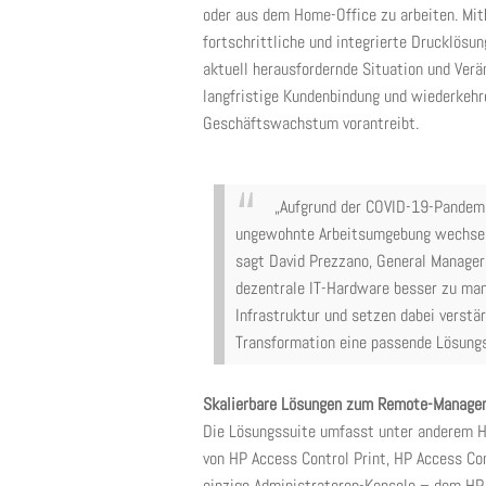
oder aus dem Home-Office zu arbeiten. Mith
fortschrittliche und integrierte Drucklösun
aktuell herausfordernde Situation und Verä
langfristige Kundenbindung und wiederkeh
Geschäftswachstum vorantreibt.
„Aufgrund der COVID-19-Pandemi
ungewohnte Arbeitsumgebung wechseln,
sagt David Prezzano, General Manager,
dezentrale IT-Hardware besser zu man
Infrastruktur und setzen dabei verstär
Transformation eine passende Lösungs
Skalierbare Lösungen zum Remote-Manage
Die Lösungssuite umfasst unter anderem HP
von HP Access Control Print, HP Access Co
einzige Administratoren-Konsole – dem HP