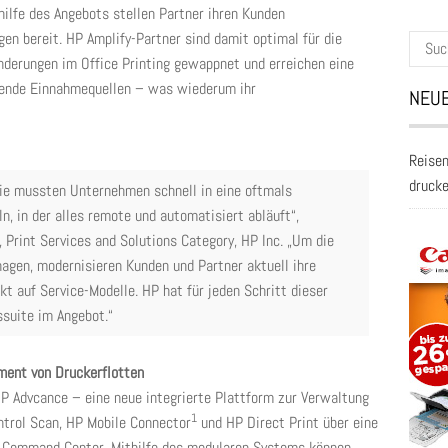
ilfe des Angebots stellen Partner ihren Kunden
gen bereit. HP Amplify-Partner sind damit optimal für die
Suche
nderungen im Office Printing gewappnet und erreichen eine
nach:
rende Einnahmequellen – was wiederum ihr
NEUE
Reisen
druck
e mussten Unternehmen schnell in eine oftmals
 in der alles remote und automatisiert abläuft“,
 Print Services and Solutions Category, HP Inc. „Um die
agen, modernisieren Kunden und Partner aktuell ihre
kt auf Service-Modelle. HP hat für jeden Schritt dieser
suite im Angebot.“
ment von Druckerflotten
 Advcance – eine neue integrierte Plattform zur Verwaltung
1
ntrol Scan, HP Mobile Connector
und HP Direct Print über eine
 Command Center. Mithilfe des modularen Systems können