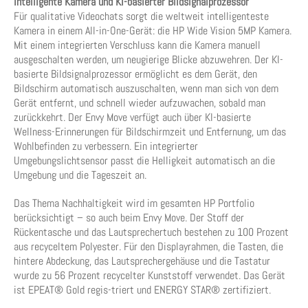
Intelligente Kamera und KI-basierter Bildsignalprozessor
Für qualitative Videochats sorgt die weltweit intelligenteste
Kamera in einem All-in-One-Gerät: die HP Wide Vision 5MP Kamera.
Mit einem integrierten Verschluss kann die Kamera manuell
ausgeschalten werden, um neugierige Blicke abzuwehren. Der KI-
basierte Bildsignalprozessor ermöglicht es dem Gerät, den
Bildschirm automatisch auszuschalten, wenn man sich von dem
Gerät entfernt, und schnell wieder aufzuwachen, sobald man
zurückkehrt. Der Envy Move verfügt auch über KI-basierte
Wellness-Erinnerungen für Bildschirmzeit und Entfernung, um das
Wohlbefinden zu verbessern. Ein integrierter
Umgebungslichtsensor passt die Helligkeit automatisch an die
Umgebung und die Tageszeit an.
Das Thema Nachhaltigkeit wird im gesamten HP Portfolio
berücksichtigt – so auch beim Envy Move. Der Stoff der
Rückentasche und das Lautsprechertuch bestehen zu 100 Prozent
aus recyceltem Polyester. Für den Displayrahmen, die Tasten, die
hintere Abdeckung, das Lautsprechergehäuse und die Tastatur
wurde zu 56 Prozent recycelter Kunststoff verwendet. Das Gerät
ist EPEAT® Gold regis-triert und ENERGY STAR® zertifiziert.