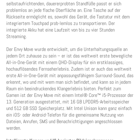
selbstaufrichtenden, dauererprobten Standfüße passt er sich
problemlos an jede flache Oberfläche an. Eine Tasche auf der
Rückseite ermöglicht es, sowohl das Gerät, die Tastatur mit dem
integriertem Touchpad prob-lemlos zu transportieren. Der
integrierte Akku hat eine Laufzeit von bis zu vier Stunden
Streaming.
Der Envy Move wurde entwickelt, um die Unterhaltungsquelle an
jedem Ort zuhause zu sein – er ist das weltweit erste bewegliche
All-in-One-Gerät mit einem QHD-Display für ein erstklassiges,
hochauflösendes Fernseherlebnis. Zudem ist er auch das weltweit
erste All-in-One-Gerät mit anpassungsfähigem Surround-Sound, das
erkennt, wo und mit wem man sich befindet, und kann so in jedem
Raum ein beeindruckendes Klangerlebnis bieten. Perfekt zum
Gamen ist der Envy Move mit einem Intel® Core™ i5-Prozessor der
13. Generation ausgestattet, mit 16 GB LPDDR5-Arbeitsspeicher
und 512 GB SSD Speicherplatz. Mit Intel Unison kann ganz einfach
ein iOS- oder Android-Telefon für die gemeinsame Nutzung von
Dateien, Anrufen, SMS und Benachrichtigungen angeschlossen
werden.