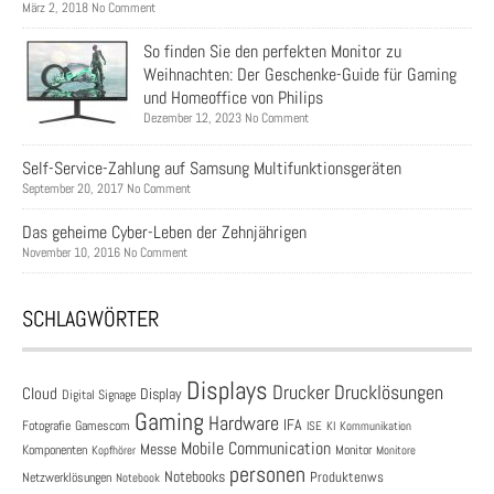
März 2, 2018 No Comment
So finden Sie den perfekten Monitor zu
Weihnachten: Der Geschenke-Guide für Gaming
und Homeoffice von Philips
Dezember 12, 2023 No Comment
Self-Service-Zahlung auf Samsung Multifunktionsgeräten
September 20, 2017 No Comment
Das geheime Cyber-Leben der Zehnjährigen
November 10, 2016 No Comment
SCHLAGWÖRTER
Displays
Drucklösungen
Drucker
Cloud
Display
Digital Signage
Gaming
Hardware
IFA
Fotografie
Gamescom
ISE
KI
Kommunikation
Mobile Communication
Messe
Komponenten
Monitor
Monitore
Kopfhörer
personen
Notebooks
Produktenws
Netzwerklösungen
Notebook