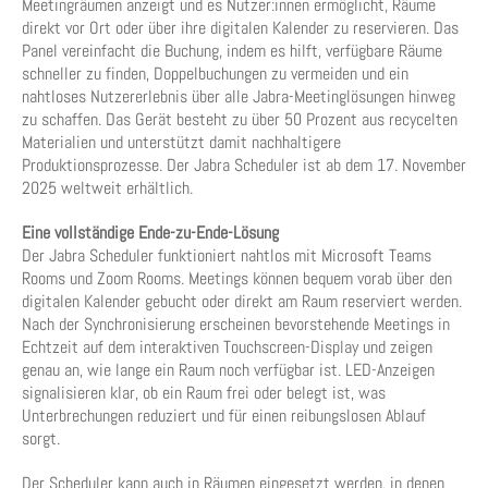
Meetingräumen anzeigt und es Nutzer:innen ermöglicht, Räume
direkt vor Ort oder über ihre digitalen Kalender zu reservieren. Das
Panel vereinfacht die Buchung, indem es hilft, verfügbare Räume
schneller zu finden, Doppelbuchungen zu vermeiden und ein
nahtloses Nutzererlebnis über alle Jabra-Meetinglösungen hinweg
zu schaffen. Das Gerät besteht zu über 50 Prozent aus recycelten
Materialien und unterstützt damit nachhaltigere
Produktionsprozesse. Der Jabra Scheduler ist ab dem 17. November
2025 weltweit erhältlich.
Eine vollständige Ende-zu-Ende-Lösung
Der Jabra Scheduler funktioniert nahtlos mit Microsoft Teams
Rooms und Zoom Rooms. Meetings können bequem vorab über den
digitalen Kalender gebucht oder direkt am Raum reserviert werden.
Nach der Synchronisierung erscheinen bevorstehende Meetings in
Echtzeit auf dem interaktiven Touchscreen-Display und zeigen
genau an, wie lange ein Raum noch verfügbar ist. LED-Anzeigen
signalisieren klar, ob ein Raum frei oder belegt ist, was
Unterbrechungen reduziert und für einen reibungslosen Ablauf
sorgt.
Der Scheduler kann auch in Räumen eingesetzt werden, in denen