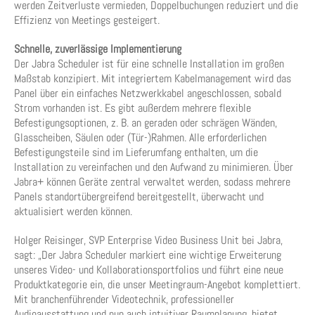
werden Zeitverluste vermieden, Doppelbuchungen reduziert und die
Effizienz von Meetings gesteigert.
Schnelle, zuverlässige Implementierung
Der Jabra Scheduler ist für eine schnelle Installation im großen
Maßstab konzipiert. Mit integriertem Kabelmanagement wird das
Panel über ein einfaches Netzwerkkabel angeschlossen, sobald
Strom vorhanden ist. Es gibt außerdem mehrere flexible
Befestigungsoptionen, z. B. an geraden oder schrägen Wänden,
Glasscheiben, Säulen oder (Tür-)Rahmen. Alle erforderlichen
Befestigungsteile sind im Lieferumfang enthalten, um die
Installation zu vereinfachen und den Aufwand zu minimieren. Über
Jabra+ können Geräte zentral verwaltet werden, sodass mehrere
Panels standortübergreifend bereitgestellt, überwacht und
aktualisiert werden können.
Holger Reisinger, SVP Enterprise Video Business Unit bei Jabra,
sagt: „Der Jabra Scheduler markiert eine wichtige Erweiterung
unseres Video- und Kollaborationsportfolios und führt eine neue
Produktkategorie ein, die unser Meetingraum-Angebot komplettiert.
Mit branchenführender Videotechnik, professioneller
Audioausstattung und nun auch intuitiver Raumplanung, bietet