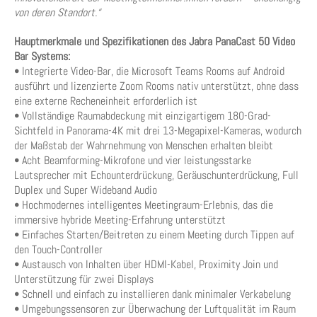
von deren Standort.“
Hauptmerkmale und Spezifikationen des Jabra PanaCast 50 Video
Bar Systems:
• Integrierte Video-Bar, die Microsoft Teams Rooms auf Android
ausführt und lizenzierte Zoom Rooms nativ unterstützt, ohne dass
eine externe Recheneinheit erforderlich ist
• Vollständige Raumabdeckung mit einzigartigem 180-Grad-
Sichtfeld in Panorama-4K mit drei 13-Megapixel-Kameras, wodurch
der Maßstab der Wahrnehmung von Menschen erhalten bleibt
• Acht Beamforming-Mikrofone und vier leistungsstarke
Lautsprecher mit Echounterdrückung, Geräuschunterdrückung, Full
Duplex und Super Wideband Audio
• Hochmodernes intelligentes Meetingraum-Erlebnis, das die
immersive hybride Meeting-Erfahrung unterstützt
• Einfaches Starten/Beitreten zu einem Meeting durch Tippen auf
den Touch-Controller
• Austausch von Inhalten über HDMI-Kabel, Proximity Join und
Unterstützung für zwei Displays
• Schnell und einfach zu installieren dank minimaler Verkabelung
• Umgebungssensoren zur Überwachung der Luftqualität im Raum