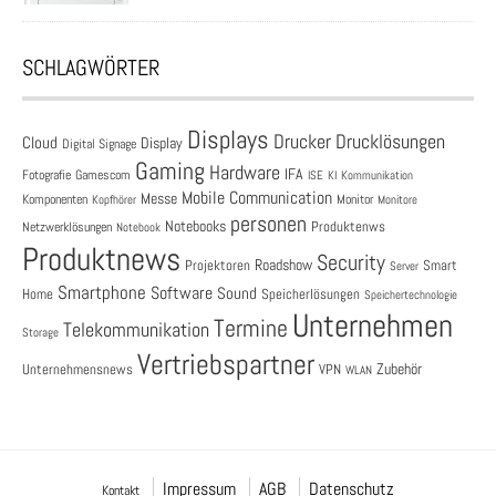
SCHLAGWÖRTER
Displays
Drucklösungen
Drucker
Cloud
Display
Digital Signage
Gaming
Hardware
IFA
Fotografie
Gamescom
ISE
KI
Kommunikation
Mobile Communication
Messe
Komponenten
Monitor
Monitore
Kopfhörer
personen
Notebooks
Produktenws
Netzwerklösungen
Notebook
Produktnews
Security
Roadshow
Projektoren
Smart
Server
Smartphone
Software
Sound
Speicherlösungen
Home
Speichertechnologie
Unternehmen
Termine
Telekommunikation
Storage
Vertriebspartner
Zubehör
Unternehmensnews
VPN
WLAN
Impressum
AGB
Datenschutz
Kontakt