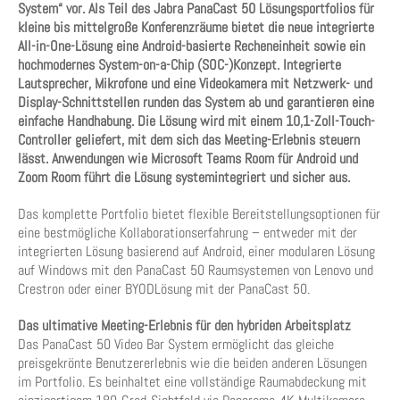
System“ vor. Als Teil des Jabra PanaCast 50 Lösungsportfolios für
kleine bis mittelgroße Konferenzräume bietet die neue integrierte
All-in-One-Lösung eine Android-basierte Recheneinheit sowie ein
hochmodernes System-on-a-Chip (SOC-)Konzept. Integrierte
Lautsprecher, Mikrofone und eine Videokamera mit Netzwerk- und
Display-Schnittstellen runden das System ab und garantieren eine
einfache Handhabung. Die Lösung wird mit einem 10,1-Zoll-Touch-
Controller geliefert, mit dem sich das Meeting-Erlebnis steuern
lässt. Anwendungen wie Microsoft Teams Room für Android und
Zoom Room führt die Lösung systemintegriert und sicher aus.
Das komplette Portfolio bietet flexible Bereitstellungsoptionen für
eine bestmögliche Kollaborationserfahrung – entweder mit der
integrierten Lösung basierend auf Android, einer modularen Lösung
auf Windows mit den PanaCast 50 Raumsystemen von Lenovo und
Crestron oder einer BYODLösung mit der PanaCast 50.
Das ultimative Meeting-Erlebnis für den hybriden Arbeitsplatz
Das PanaCast 50 Video Bar System ermöglicht das gleiche
preisgekrönte Benutzererlebnis wie die beiden anderen Lösungen
im Portfolio. Es beinhaltet eine vollständige Raumabdeckung mit