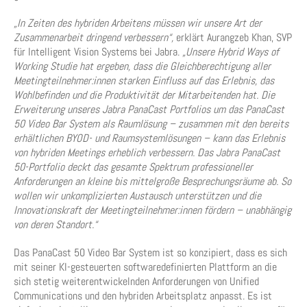
„In Zeiten des hybriden Arbeitens müssen wir unsere Art der
Zusammenarbeit dringend verbessern“,
erklärt Aurangzeb Khan, SVP
für Intelligent Vision Systems bei Jabra.
„Unsere Hybrid Ways of
Working Studie hat ergeben, dass die Gleichberechtigung aller
Meetingteilnehmer:innen starken Einfluss auf das Erlebnis, das
Wohlbefinden und die Produktivität der Mitarbeitenden hat. Die
Erweiterung unseres Jabra PanaCast Portfolios um das PanaCast
50 Video Bar System als Raumlösung – zusammen mit den bereits
erhältlichen BYOD- und Raumsystemlösungen – kann das Erlebnis
von hybriden Meetings erheblich verbessern. Das Jabra PanaCast
50-Portfolio deckt das gesamte Spektrum professioneller
Anforderungen an kleine bis mittelgroße Besprechungsräume ab. So
wollen wir unkomplizierten Austausch unterstützen und die
Innovationskraft der Meetingteilnehmer:innen fördern – unabhängig
von deren Standort.“
Das PanaCast 50 Video Bar System ist so konzipiert, dass es sich
mit seiner KI-gesteuerten softwaredefinierten Plattform an die
sich stetig weiterentwickelnden Anforderungen von Unified
Communications und den hybriden Arbeitsplatz anpasst. Es ist