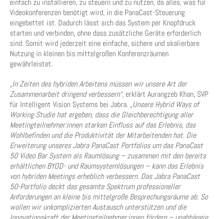
einfach zu installieren, zu steuern und zu nutzen, da alles, was für
Videokonferenzen benötigt wird, in die PanaCast-Steuerung
eingebettet ist. Dadurch lässt sich das System per Knopfdruck
starten und verbinden, ohne dass zusätzliche Geräte erforderlich
sind. Somit wird jederzeit eine einfache, sichere und skalierbare
Nutzung in kleinen bis mittelgroßen Konferenzräumen
gewährleistet.
„In Zeiten des hybriden Arbeitens müssen wir unsere Art der
Zusammenarbeit dringend verbessern“,
erklärt Aurangzeb Khan, SVP
für Intelligent Vision Systems bei Jabra.
„Unsere Hybrid Ways of
Working Studie hat ergeben, dass die Gleichberechtigung aller
Meetingteilnehmer:innen starken Einfluss auf das Erlebnis, das
Wohlbefinden und die Produktivität der Mitarbeitenden hat. Die
Erweiterung unseres Jabra PanaCast Portfolios um das PanaCast
50 Video Bar System als Raumlösung – zusammen mit den bereits
erhältlichen BYOD- und Raumsystemlösungen – kann das Erlebnis
von hybriden Meetings erheblich verbessern. Das Jabra PanaCast
50-Portfolio deckt das gesamte Spektrum professioneller
Anforderungen an kleine bis mittelgroße Besprechungsräume ab. So
wollen wir unkomplizierten Austausch unterstützen und die
Innovationskraft der Meetingteilnehmer:innen fördern – unabhängig