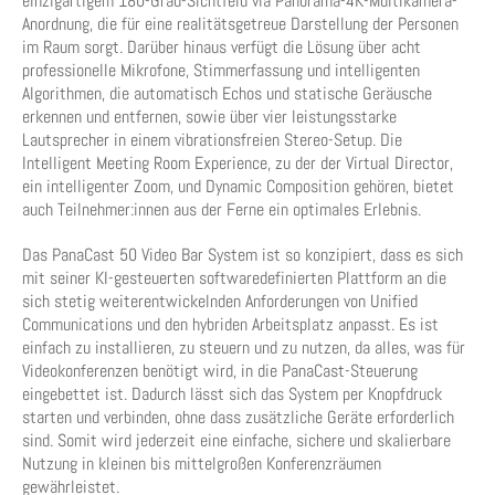
einzigartigem 180-Grad-Sichtfeld via Panorama-4K-Multikamera-
Anordnung, die für eine realitätsgetreue Darstellung der Personen
im Raum sorgt. Darüber hinaus verfügt die Lösung über acht
professionelle Mikrofone, Stimmerfassung und intelligenten
Algorithmen, die automatisch Echos und statische Geräusche
erkennen und entfernen, sowie über vier leistungsstarke
Lautsprecher in einem vibrationsfreien Stereo-Setup. Die
Intelligent Meeting Room Experience, zu der der Virtual Director,
ein intelligenter Zoom, und Dynamic Composition gehören, bietet
auch Teilnehmer:innen aus der Ferne ein optimales Erlebnis.
Das PanaCast 50 Video Bar System ist so konzipiert, dass es sich
mit seiner KI-gesteuerten softwaredefinierten Plattform an die
sich stetig weiterentwickelnden Anforderungen von Unified
Communications und den hybriden Arbeitsplatz anpasst. Es ist
einfach zu installieren, zu steuern und zu nutzen, da alles, was für
Videokonferenzen benötigt wird, in die PanaCast-Steuerung
eingebettet ist. Dadurch lässt sich das System per Knopfdruck
starten und verbinden, ohne dass zusätzliche Geräte erforderlich
sind. Somit wird jederzeit eine einfache, sichere und skalierbare
Nutzung in kleinen bis mittelgroßen Konferenzräumen
gewährleistet.