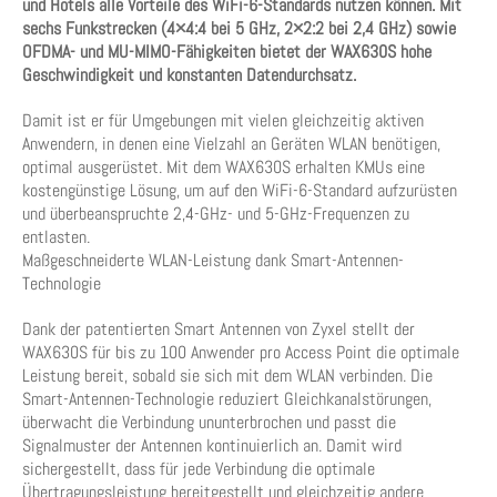
und Hotels alle Vorteile des WiFi-6-Standards nutzen können. Mit
sechs Funkstrecken (4×4:4 bei 5 GHz, 2×2:2 bei 2,4 GHz) sowie
OFDMA- und MU-MIMO-Fähigkeiten bietet der WAX630S hohe
Geschwindigkeit und konstanten Datendurchsatz.
Damit ist er für Umgebungen mit vielen gleichzeitig aktiven
Anwendern, in denen eine Vielzahl an Geräten WLAN benötigen,
optimal ausgerüstet. Mit dem WAX630S erhalten KMUs eine
kostengünstige Lösung, um auf den WiFi-6-Standard aufzurüsten
und überbeanspruchte 2,4-GHz- und 5-GHz-Frequenzen zu
entlasten.
Maßgeschneiderte WLAN-Leistung dank Smart-Antennen-
Technologie
Dank der patentierten Smart Antennen von Zyxel stellt der
WAX630S für bis zu 100 Anwender pro Access Point die optimale
Leistung bereit, sobald sie sich mit dem WLAN verbinden. Die
Smart-Antennen-Technologie reduziert Gleichkanalstörungen,
überwacht die Verbindung ununterbrochen und passt die
Signalmuster der Antennen kontinuierlich an. Damit wird
sichergestellt, dass für jede Verbindung die optimale
Übertragungsleistung bereitgestellt und gleichzeitig andere