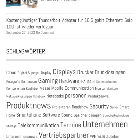
Kostengünstiger Thunderbolt-Adapter für 10 Gigabit Ethernet: Solo
10G ist wieder verfügbar
September 27, 2022 No Comment
SCHLAGWÖRTER
Displays
Drucklösungen
Drucker
Cloud
Display
Digital Signage
Gaming
Hardware
IFA
Fotografie
Gamescom
ISE
KI
Kommunikation
Mobile Communication
Messe
Komponenten
Monitor
Monitore
Kopfhörer
personen
Notebooks
Produktenws
Netzwerklösungen
Notebook
Produktnews
Security
Roadshow
Projektoren
Smart
Server
Smartphone
Software
Sound
Speicherlösungen
Home
Speichertechnologie
Unternehmen
Termine
Telekommunikation
Storage
Vertriebspartner
Zubehör
Unternehmensnews
VPN
WLAN