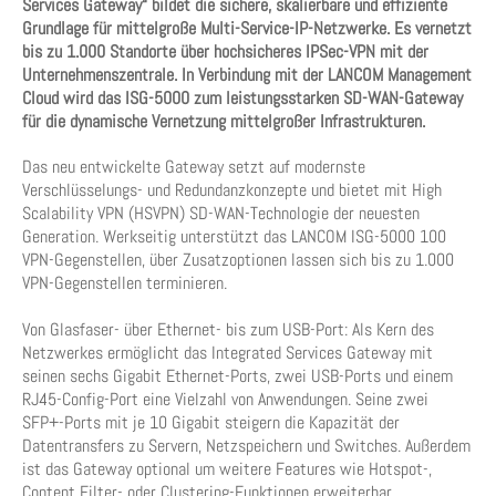
Services Gateway“ bildet die sichere, skalierbare und effiziente
Grundlage für mittelgroße Multi-Service-IP-Netzwerke. Es vernetzt
bis zu 1.000 Standorte über hochsicheres IPSec-VPN mit der
Unternehmenszentrale. In Verbindung mit der LANCOM Management
Cloud wird das ISG-5000 zum leistungsstarken SD-WAN-Gateway
für die dynamische Vernetzung mittelgroßer Infrastrukturen.
Das neu entwickelte Gateway setzt auf modernste
Verschlüsselungs- und Redundanzkonzepte und bietet mit High
Scalability VPN (HSVPN) SD-WAN-Technologie der neuesten
Generation. Werkseitig unterstützt das LANCOM ISG-5000 100
VPN-Gegenstellen, über Zusatzoptionen lassen sich bis zu 1.000
VPN-Gegenstellen terminieren.
Von Glasfaser- über Ethernet- bis zum USB-Port: Als Kern des
Netzwerkes ermöglicht das Integrated Services Gateway mit
seinen sechs Gigabit Ethernet-Ports, zwei USB-Ports und einem
RJ45-Config-Port eine Vielzahl von Anwendungen. Seine zwei
SFP+-Ports mit je 10 Gigabit steigern die Kapazität der
Datentransfers zu Servern, Netzspeichern und Switches. Außerdem
ist das Gateway optional um weitere Features wie Hotspot-,
Content Filter- oder Clustering-Funktionen erweiterbar.