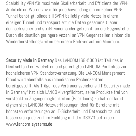
Scalability VPN für maximale Skalierbarkeit und Effizienz der VPN-
Architektur. Wurde zuvor für jede Anwendung ein einzelner VPN-
Tunnel benötigt, bündelt HSVPN beliebig viele Netze in einem
einzigen Tunnel und transportiert die Daten gesammelt, aber
dennoch sicher und strikt voneinander getrennt, an die Gegenstelle.
Durch die deutlich geringere Anzahl an VPN-Gegenstellen sinken die
Wiederherstellungszeiten bei einem Failover auf ein Minimum.
Security Made in Germany
Das LANCOM ISG-5000 ist Teil des in
Deutschland entwickelten und gefertigten LANCOM Portfolios zur
hochsicheren VPN-Standortvernetzung. Die LANCOM Management
Cloud wird ebenfalls aus inländischen Rechenzentren
bereitgestellt. Als Träger des Vertrauenszeichens „IT Security made
in Germany“ hat sich LANCOM verpflichtet, seine Produkte frei von
versteckten Zugangsmöglichkeiten (Backdoors) zu halten.Damit
eignen sich LANCOM Netzwerklösungen ideal für Bereiche mit
höchsten Anforderungen an IT-Sicherheit und Datenschutz und
lassen sich jederzeit im Einklang mit der DSGVO betreiben.
www.lancom-systems.de