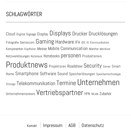
SCHLAGWÖRTER
Displays
Drucklösungen
Drucker
Cloud
Display
Digital Signage
Gaming
Hardware
IFA
Fotografie
Gamescom
ISE
KI
Kommunikation
Mobile Communication
Messe
Komponenten
Monitor
Monitore
Kopfhörer
personen
Notebooks
Produktenws
Netzwerklösungen
Notebook
Produktnews
Security
Roadshow
Projektoren
Smart
Server
Smartphone
Software
Sound
Speicherlösungen
Home
Speichertechnologie
Unternehmen
Termine
Telekommunikation
Storage
Vertriebspartner
Zubehör
Unternehmensnews
VPN
WLAN
Impressum
AGB
Datenschutz
Kontakt