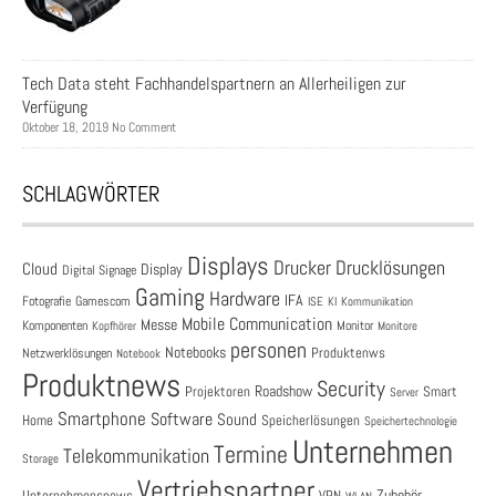
Tech Data steht Fachhandelspartnern an Allerheiligen zur
Verfügung
Oktober 18, 2019 No Comment
SCHLAGWÖRTER
Displays
Drucklösungen
Drucker
Cloud
Display
Digital Signage
Gaming
Hardware
IFA
Fotografie
Gamescom
ISE
KI
Kommunikation
Mobile Communication
Messe
Komponenten
Monitor
Monitore
Kopfhörer
personen
Notebooks
Produktenws
Netzwerklösungen
Notebook
Produktnews
Security
Roadshow
Projektoren
Smart
Server
Smartphone
Software
Sound
Speicherlösungen
Home
Speichertechnologie
Unternehmen
Termine
Telekommunikation
Storage
Vertriebspartner
Zubehör
Unternehmensnews
VPN
WLAN