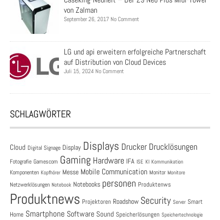
von Zalman
September 26, 2017 No Comment
LG und api erweitern erfolgreiche Partnerschaft
auf Distribution von Cloud Devices
Juli 15, 2024 No Comment
SCHLAGWÖRTER
Displays
Drucklösungen
Drucker
Cloud
Display
Digital Signage
Gaming
Hardware
IFA
Fotografie
Gamescom
ISE
KI
Kommunikation
Mobile Communication
Messe
Komponenten
Monitor
Monitore
Kopfhörer
personen
Notebooks
Produktenws
Netzwerklösungen
Notebook
Produktnews
Security
Roadshow
Projektoren
Smart
Server
Smartphone
Software
Sound
Speicherlösungen
Home
Speichertechnologie