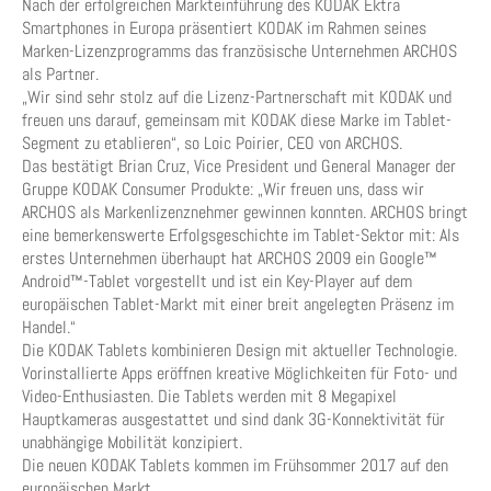
Nach der erfolgreichen Markteinführung des KODAK Ektra
Smartphones in Europa präsentiert KODAK im Rahmen seines
Marken-Lizenzprogramms das französische Unternehmen ARCHOS
als Partner.
„Wir sind sehr stolz auf die Lizenz-Partnerschaft mit KODAK und
freuen uns darauf, gemeinsam mit KODAK diese Marke im Tablet-
Segment zu etablieren“, so Loic Poirier, CEO von ARCHOS.
Das bestätigt Brian Cruz, Vice President und General Manager der
Gruppe KODAK Consumer Produkte: „Wir freuen uns, dass wir
ARCHOS als Markenlizenznehmer gewinnen konnten. ARCHOS bringt
eine bemerkenswerte Erfolgsgeschichte im Tablet-Sektor mit: Als
erstes Unternehmen überhaupt hat ARCHOS 2009 ein Google™
Android™-Tablet vorgestellt und ist ein Key-Player auf dem
europäischen Tablet-Markt mit einer breit angelegten Präsenz im
Handel.“
Die KODAK Tablets kombinieren Design mit aktueller Technologie.
Vorinstallierte Apps eröffnen kreative Möglichkeiten für Foto- und
Video-Enthusiasten. Die Tablets werden mit 8 Megapixel
Hauptkameras ausgestattet und sind dank 3G-Konnektivität für
unabhängige Mobilität konzipiert.
Die neuen KODAK Tablets kommen im Frühsommer 2017 auf den
europäischen Markt.