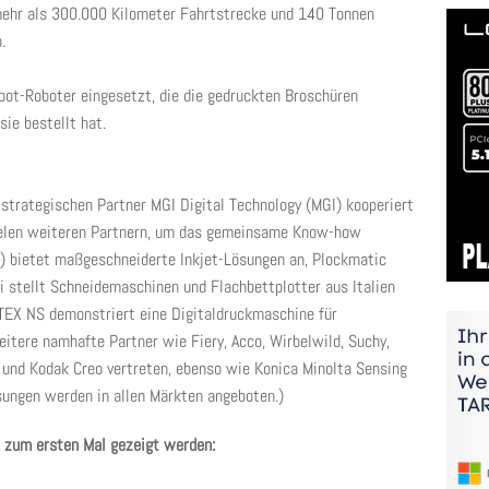
ehr als 300.000 Kilometer Fahrtstrecke und 140 Tonnen
.
bot-Roboter eingesetzt, die die gedruckten Broschüren
ie bestellt hat.
trategischen Partner MGI Digital Technology (MGI) kooperiert
vielen weiteren Partnern, um das gemeinsame Know-how
IIJ) bietet maßgeschneiderte Inkjet-Lösungen an, Plockmatic
ni stellt Schneidemaschinen und Flachbettplotter aus Italien
TEX NS demonstriert eine Digitaldruckmaschine für
tere namhafte Partner wie Fiery, Acco, Wirbelwild, Suchy,
n und Kodak Creo vertreten, ebenso wie Konica Minolta Sensing
sungen werden in allen Märkten angeboten.)
a zum ersten Mal gezeigt werden: