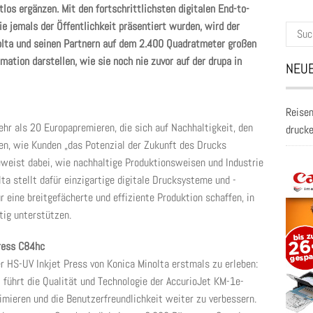
los ergänzen. Mit den fortschrittlichsten digitalen End-to-
ie jemals der Öffentlichkeit präsentiert wurden, wird der
Suche
olta und seinen Partnern auf dem 2.400 Quadratmeter großen
nach:
mation darstellen, wie sie noch nie zuvor auf der drupa in
NEUE
Reisen
ehr als 20 Europapremieren, die sich auf Nachhaltigkeit, den
druck
en, wie Kunden „das Potenzial der Zukunft des Drucks
eweist dabei, wie nachhaltige Produktionsweisen und Industrie
ta stellt dafür einzigartige digitale Drucksysteme und -
r eine breitgefächerte und effiziente Produktion schaffen, in
tig unterstützen.
ress C84hc
er HS-UV Inkjet Press von Konica Minolta erstmals zu erleben:
 führt die Qualität und Technologie der AccurioJet KM-1e-
mieren und die Benutzerfreundlichkeit weiter zu verbessern.