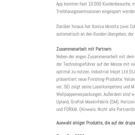
App konnten fast 10.000 Kundenbesuche, m
Treibhausgasemissionen eingespart werden
Darüber hinaus hat Konica Minolta zwei Co
automatisch an den Kunden übergeben, der s
Zusammenarbeit mit Partnern
Neben der engen Zusammenarbeit mit dem s
der Technologieführer auf der Messe mit 
optimal zu nutzen. Industrial Inkjet Ltd (
präsentiert neue Finishing-Produkte. Valia
vor, SEI zeigt seine Laserkompetenz und M
Wellpappenverpackungen. Außerdem sind wei
Upland, Grafisk Maskinfabrik (GM), Horizo
und FORXAI. (Hinweis: Nicht alle Partnerlö
Auswahl einiger Produkte, die auf der drup