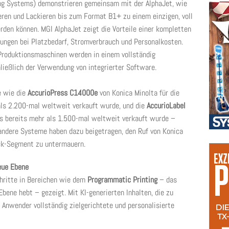
ing Systems) demonstrieren gemeinsam mit der AlphaJet, wie
eren und Lackieren bis zum Format B1+ zu einem einzigen, voll
rden können. MGI AlphaJet zeigt die Vorteile einer kompletten
rungen bei Platzbedarf, Stromverbrauch und Personalkosten.
Produktionsmaschinen werden in einem vollständig
ließlich der Verwendung von integrierter Software.
e wie die
AccurioPress C14000e
von Konica Minolta für die
als 2.200-mal weltweit verkauft wurde, und die
AccurioLabel
as bereits mehr als 1.500-mal weltweit verkauft wurde –
 andere Systeme haben dazu beigetragen, den Ruf von Konica
uck-Segment zu untermauern.
neue Ebene
hritte in Bereichen wie dem
Programmatic Printing
– das
bene hebt – gezeigt. Mit KI-generierten Inhalten, die zu
Anwender vollständig zielgerichtete und personalisierte