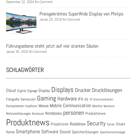
September 12, 2024 No Comment
Preisgekröntes SuperWide Display von Philips
Januar 29, 2019 No Comment
Führungsebene steht jetzt auf vier starken Säulen
Januar 30, 2020 No Comment
SCHLAGWÖRTER
Displays
Drucklösungen
Drucker
Cloud
Display
Digital Signage
Gaming
Hardware
IFA
Fotografie
Gamescom
ISE
KI
Kommunikation
Mobile Communication
Messe
Komponenten
Monitor
Monitore
Kopfhörer
personen
Notebooks
Produktenws
Netzwerklösungen
Notebook
Produktnews
Security
Roadshow
Projektoren
Smart
Server
Smartphone
Software
Sound
Speicherlösungen
Home
Speichertechnologie