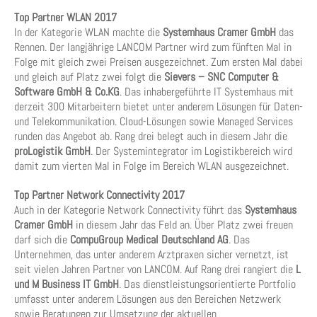
Top Partner WLAN 2017
In der Kategorie WLAN machte die
Systemhaus Cramer GmbH
das
Rennen. Der langjährige LANCOM Partner wird zum fünften Mal in
Folge mit gleich zwei Preisen ausgezeichnet. Zum ersten Mal dabei
und gleich auf Platz zwei folgt die
Sievers – SNC Computer &
Software GmbH & Co.KG
. Das inhabergeführte IT Systemhaus mit
derzeit 300 Mitarbeitern bietet unter anderem Lösungen für Daten-
und Telekommunikation. Cloud-Lösungen sowie Managed Services
runden das Angebot ab. Rang drei belegt auch in diesem Jahr die
proLogistik GmbH
. Der Systemintegrator im Logistikbereich wird
damit zum vierten Mal in Folge im Bereich WLAN ausgezeichnet.
Top Partner Network Connectivity 2017
Auch in der Kategorie Network Connectivity führt das
Systemhaus
Cramer GmbH
in diesem Jahr das Feld an. Über Platz zwei freuen
darf sich die
CompuGroup Medical Deutschland AG
. Das
Unternehmen, das unter anderem Arztpraxen sicher vernetzt, ist
seit vielen Jahren Partner von LANCOM. Auf Rang drei rangiert die
L
und M Business IT GmbH
. Das dienstleistungsorientierte Portfolio
umfasst unter anderem Lösungen aus den Bereichen Netzwerk
sowie Beratungen zur Umsetzung der aktuellen