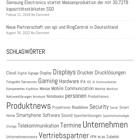
Samsung Electronics startet Massenproduktion der mit 30,72TB
kapazitätsstärksten SSD
Februar 21, 2018 No Comment
Neue Partnerschaft von api und RingCentral in Deutschland
August 30, 2022 No Comment
SCHLAGWÖRTER
Displays
Drucklösungen
Drucker
Cloud
Display
Digital Signage
Gaming
Hardware
IFA
Fotografie
Gamescom
ISE
KI
Kommunikation
Mobile Communication
Messe
Komponenten
Monitor
Monitore
Kopfhörer
personen
Notebooks
Produktenws
Netzwerklösungen
Notebook
Produktnews
Security
Roadshow
Projektoren
Smart
Server
Smartphone
Software
Sound
Speicherlösungen
Home
Speichertechnologie
Unternehmen
Termine
Telekommunikation
Storage
Vertriebspartner
Zubehör
Unternehmensnews
VPN
WLAN