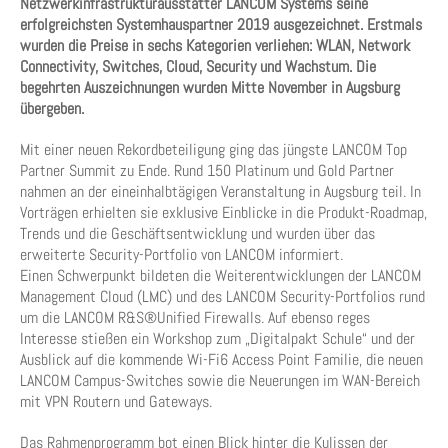
Netzwerkinfrastrukturausstatter LANCOM Systems seine
erfolgreichsten Systemhauspartner 2019 ausgezeichnet. Erstmals
wurden die Preise in sechs Kategorien verliehen: WLAN, Network
Connectivity, Switches, Cloud, Security und Wachstum. Die
begehrten Auszeichnungen wurden Mitte November in Augsburg
übergeben.
Mit einer neuen Rekordbeteiligung ging das jüngste LANCOM Top
Partner Summit zu Ende. Rund 150 Platinum und Gold Partner
nahmen an der eineinhalbtägigen Veranstaltung in Augsburg teil. In
Vorträgen erhielten sie exklusive Einblicke in die Produkt-Roadmap,
Trends und die Geschäftsentwicklung und wurden über das
erweiterte Security-Portfolio von LANCOM informiert.
Einen Schwerpunkt bildeten die Weiterentwicklungen der LANCOM
Management Cloud (LMC) und des LANCOM Security-Portfolios rund
um die LANCOM R&S®Unified Firewalls. Auf ebenso reges
Interesse stießen ein Workshop zum „Digitalpakt Schule“ und der
Ausblick auf die kommende Wi-Fi6 Access Point Familie, die neuen
LANCOM Campus-Switches sowie die Neuerungen im WAN-Bereich
mit VPN Routern und Gateways.
Das Rahmenprogramm bot einen Blick hinter die Kulissen der