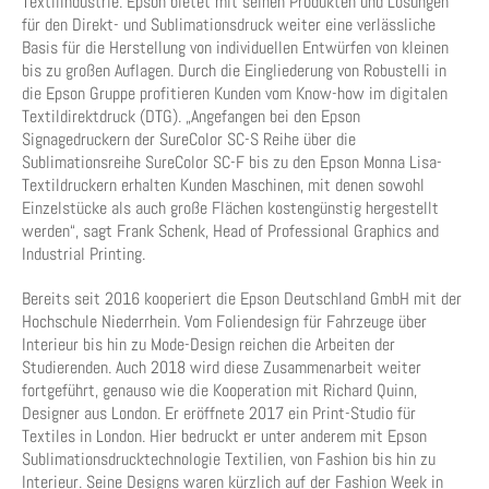
Textilindustrie. Epson bietet mit seinen Produkten und Lösungen
für den Direkt- und Sublimationsdruck weiter eine verlässliche
Basis für die Herstellung von individuellen Entwürfen von kleinen
bis zu großen Auflagen. Durch die Eingliederung von Robustelli in
die Epson Gruppe profitieren Kunden vom Know-how im digitalen
Textildirektdruck (DTG). „Angefangen bei den Epson
Signagedruckern der SureColor SC-S Reihe über die
Sublimationsreihe SureColor SC-F bis zu den Epson Monna Lisa-
Textildruckern erhalten Kunden Maschinen, mit denen sowohl
Einzelstücke als auch große Flächen kostengünstig hergestellt
werden“, sagt Frank Schenk, Head of Professional Graphics and
Industrial Printing.
Bereits seit 2016 kooperiert die Epson Deutschland GmbH mit der
Hochschule Niederrhein. Vom Foliendesign für Fahrzeuge über
Interieur bis hin zu Mode-Design reichen die Arbeiten der
Studierenden. Auch 2018 wird diese Zusammenarbeit weiter
fortgeführt, genauso wie die Kooperation mit Richard Quinn,
Designer aus London. Er eröffnete 2017 ein Print-Studio für
Textiles in London. Hier bedruckt er unter anderem mit Epson
Sublimationsdrucktechnologie Textilien, von Fashion bis hin zu
Interieur. Seine Designs waren kürzlich auf der Fashion Week in