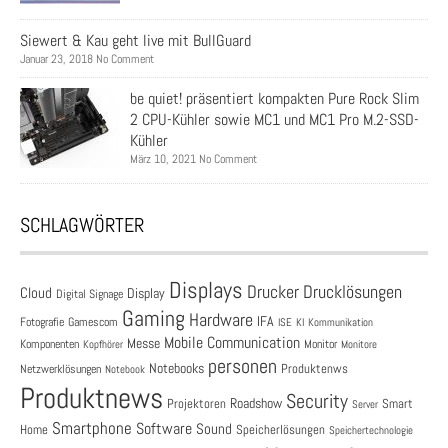
Siewert & Kau geht live mit BullGuard
Januar 23, 2018 No Comment
be quiet! präsentiert kompakten Pure Rock Slim
2 CPU-Kühler sowie MC1 und MC1 Pro M.2-SSD-
Kühler
März 10, 2021 No Comment
SCHLAGWÖRTER
Displays
Drucklösungen
Drucker
Cloud
Display
Digital Signage
Gaming
Hardware
IFA
Fotografie
Gamescom
ISE
KI
Kommunikation
Mobile Communication
Messe
Komponenten
Monitor
Monitore
Kopfhörer
personen
Notebooks
Produktenws
Netzwerklösungen
Notebook
Produktnews
Security
Roadshow
Projektoren
Smart
Server
Smartphone
Software
Sound
Speicherlösungen
Home
Speichertechnologie