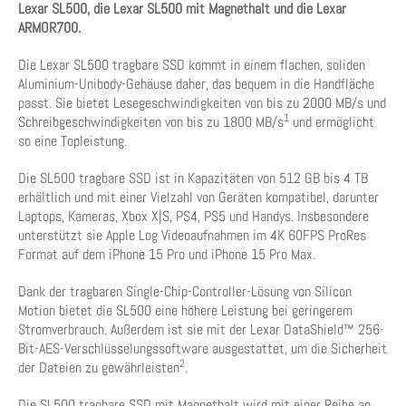
Lexar SL500, die Lexar SL500 mit Magnethalt und die Lexar
ARMOR700.
Die Lexar SL500 tragbare SSD kommt in einem flachen, soliden
Aluminium-Unibody-Gehäuse daher, das bequem in die Handfläche
passt. Sie bietet Lesegeschwindigkeiten von bis zu 2000 MB/s und
1
Schreibgeschwindigkeiten von bis zu 1800 MB/s
und ermöglicht
so eine Topleistung.
Die SL500 tragbare SSD ist in Kapazitäten von 512 GB bis 4 TB
erhältlich und mit einer Vielzahl von Geräten kompatibel, darunter
Laptops, Kameras, Xbox X|S, PS4, PS5 und Handys. Insbesondere
unterstützt sie Apple Log Videoaufnahmen im 4K 60FPS ProRes
Format auf dem iPhone 15 Pro und iPhone 15 Pro Max.
Dank der tragbaren Single-Chip-Controller-Lösung von Silicon
Motion bietet die SL500 eine höhere Leistung bei geringerem
Stromverbrauch. Außerdem ist sie mit der Lexar DataShield™ 256-
Bit-AES-Verschlüsselungssoftware ausgestattet, um die Sicherheit
2
der Dateien zu gewährleisten
.
Die SL500 tragbare SSD mit Magnethalt wird mit einer Reihe an