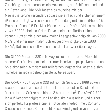
Zubehör geliefert, darunter ein Magnetring, ein Schlüsselband und
ein Datenkabel. Die SSD lässt sich mühelos mit der
Magnethalterung verbinden, sodass sie einfach und sicher an einem
iPhone befestigt werden kann. In Verbindung mit einem iPhone 15
Pro oder iPhone 15 Pro Max können Nutzer ProRes-Videos mit bis
zu 4K 60FPS direkt auf dem Drive speichern. Darüber hinaus
können Nutzer mit einer maximalen Lesegeschwindigkeit von 2000
MB/s und einer maximalen Schreibgeschwindigkeit von 1800
1
MB/s
, Dateien schnell von und auf das Laufwerk übertragen.
Die SL500 Portable SSD mit Magnetset ist mit einer Vielzahl
anderer Geräte kompatibel, darunter Handys, Laptops, Kameras und
Spielekonsolen. Mit dem mitgelieferten Magnetring lässt sie sich
mühelos an jedem beliebigen Gerät befestigen.
Die ARMOR 700 tragbare SSD ist gemäß Schutzart IP66 sowohl
staub- als auch wasserdicht. Dank ihrer robusten Konstruktion
3
übersteht sie Stürze aus bis zu 3 Metern Höhe
. Die ARMOR 700
ist auf Geschwindigkeit und Langlebigkeit ausgelegt und eignet
sich perfekt für professionelle Fotografen, Videofilmer, Content
Creator und Gamer. Sie erreicht Geschwindigkeiten von bis zu