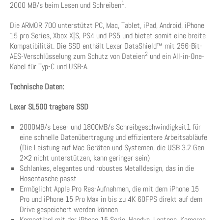
1
2000 MB/s beim Lesen und Schreiben
.
Die ARMOR 700 unterstützt PC, Mac, Tablet, iPad, Android, iPhone
15 pro Series, Xbox X|S, PS4 und PS5 und bietet somit eine breite
Kompatibilität. Die SSD enthält Lexar DataShield™ mit 256-Bit-
2
AES-Verschlüsselung zum Schutz von Dateien
und ein All-in-One-
Kabel für Typ-C und USB-A.
Technische Daten:
Lexar SL500 tragbare SSD
2000MB/s Lese- und 1800MB/s Schreibgeschwindigkeit1 für
eine schnelle Datenübertragung und effizientere Arbeitsabläufe
(Die Leistung auf Mac Geräten und Systemen, die USB 3.2 Gen
2×2 nicht unterstützen, kann geringer sein)
Schlankes, elegantes und robustes Metalldesign, das in die
Hosentasche passt
Ermöglicht Apple Pro Res-Aufnahmen, die mit dem iPhone 15
Pro und iPhone 15 Pro Max in bis zu 4K 60FPS direkt auf dem
Drive gespeichert werden können
Kompatibel mit der iPhone 15 Serie, Handys, Laptops, Kameras,