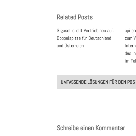
Related Posts
Gigaset stellt Vertrieb neu auf:
api e
Doppelspitze für Deutschland
zum V
und Österreich
Inter
des i
im Fo
Post
UMFASSENDE LÖSUNGEN FÜR DEN POS
navigation
Schreibe einen Kommentar