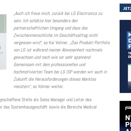
„Auch ich freue mich, zurück bei LG Electronics zu
sein. Ich schätze hier besonders den
partnerschaftlichen Umgang und dass das
Zwischenmenschliche im Geschäftsalltag nicht
vergessen wird“,
so Kai Volmer
. „Das Produkt-Portfolio
von LG ist während meiner Abwesenheit nochmals
gewachsen und nach wie vor sehr spannend.
Gemeinsam mit dem professionellen und
hochmotivierten Team bei LG ISP werden wir auch in
Zukunft die Herausforderungen dieses Marktes
meistern“
, so Volmer weiter.
geschaffene Stelle als Sales Manager und Leiter des
er das Systemhausgeschäft sowie die Bereiche Medical