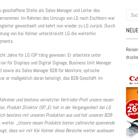
u geschaffene Stelle als Sales Manager und Leiter des
Suche
übernommen. Im Rahmen des Umzugs von LG nach Eschborn war
nach:
gleiter gewechselt und kehrt nun wieder zu LG zurück. Durch
NEUE
chtung von Kai Volmer unterstreicht LG die weiterhin
gments.
Reisen
ht Jahre für LG ISP tätig gewesen. Er arbeitete unter
druck
ion für Displays und Digital Signage, Business Unit Manager
d sowie als Sales Manager B2B für Monitore, optische
war er maßgeblich daran beteiligt, das B2B-Geschäft im
rfahrener und bestens vernetzter Vertriebs-Profi unsere neuen
i, Produkt Direktor ISP. „Er hat in der Vergangenheit bei LG
 sich bestens mit unseren Produkten aus und hat unseren B2B-
i weiter.
„Unsere neuen Produkte bieten zahlreiche spannende
eugt, dass wir mit Kai Volmer diese Bereiche weiter ausbauen