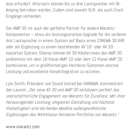
dies erfordert. Alternativ können bis zu drei Lautsprecher mit Bi-
Amping betrieben werden. Zudem sind sowohl XLR- als auch Cinch-
Eingänge vorhanden.
Der AMP 30 ist auch der perfekte Partner für andere Marantz-
Komponenten – etwa als leistungsstarkes Upgrade für die vorderen
drei Lautsprecher in einem System auf Basis eines CINEMA 30 AVR
oder als Ergänzung zu einem bestehenden AV 10- oder AV 20-
basierten System. Ebenso können AV 30-Käufer:innen den AMP 30
problemlos mit dem 16-Kanal-AMP 10 oder dem 12-Kanal-AMP 20
kombinieren, um in großformatigen Heimkino-Systemen enorme
Leistung und exzellente Kanalintegration zu erzielen.
Lyle Smith, Präsident von Sound United bei HARMAN, kommentiert
den Launch:
„Der neue AV 30 und AMP 30 verkörpern perfekt das
unerschütterliche Engagement von Marantz für Exzellenz. Mit ihrer
herausragenden Leistung, eleganten Gestaltung und höchster
Vielseitigkeit sind die beiden Modelle außergewöhnliche
Ergänzungen des Weltklasse Heimkino-Portfolios von Marantz.“
www.marantz.com