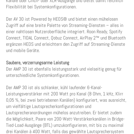
Kanäle über Cinch- oder XLR-Ausgänge und bietet damit reichlich
Flexibilität bei Systemkonfigurationen.
Der AV 30 ist Powered by HEOS® und bietet einen mühelosen
Zugriff auf eine breite Palette von Streaming-Diensten – alles in
einer nahtlosen Nutzeroberfläche integriert. Roon Ready, Spotify
Connect, TIDAL Connect, Qobuz Connect, AirPlay 2™ und Bluetooth
ergänzen HEOS und erleichtern den Zugriff auf Streaming-Dienste
und mobile Geräte.
Saubere, verzerrungsarme Leistung
Der AMP 30 ist ebenfalls leistungsstark und vielseitig genug für
unterschiedliche Systemkonfigurationen.
Der AMP 30 ist als schlanker, kühl laufender 6-Kanal-
Leistungsverstärker mit 200 Watt pro Kanal (8 Ohm, 1 kHz, Klirr
0,05 %, bei zwei betriebenen Kanälen) konfiguriert, was ausreicht,
um vielfältige Lautsprecherkonfigurationen und
Lautsprecheranordnungen mühelos anzutreiben. Er bietet zudem
die Möglichkeit, Paare von 200-Watt-Verstärkerkanälen in Bridge-
Tied-Load-Ausgänge (BTL) umzukonfigurieren, mit bis zu maximal
drei Kanälen à 400 Watt, falls das gewählte Lautsprechersystem