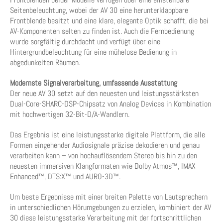
Seitenbeleuchtung, wobei der AV 30 eine herunterklappbare
Frontblende besitzt und eine klare, elegante Optik schafft, die bei
AV-Komponenten selten zu finden ist. Auch die Fernbedienung
wurde sorgfältig durchdacht und verfügt über eine
Hintergrundbeleuchtung für eine mühelose Bedienung in
abgedunkelten Räumen.
Modernste Signalverarbeitung, umfassende Ausstattung
Der neue AV 30 setzt auf den neuesten und leistungsstärksten
Dual-Core-SHARC-DSP-Chipsatz von Analog Devices in Kombination
mit hochwertigen 32-Bit-D/A-Wandlern.
Das Ergebnis ist eine leistungsstarke digitale Plattform, die alle
Formen eingehender Audiosignale präzise dekodieren und genau
verarbeiten kann – von hochauflösendem Stereo bis hin zu den
neuesten immersiven Klangformaten wie Dolby Atmos™, IMAX
Enhanced™, DTS:X™ und AURO-3D™.
Um beste Ergebnisse mit einer breiten Palette von Lautsprechern
in unterschiedlichen Hörumgebungen zu erzielen, kombiniert der AV
30 diese leistungsstarke Verarbeitung mit der fortschrittlichen