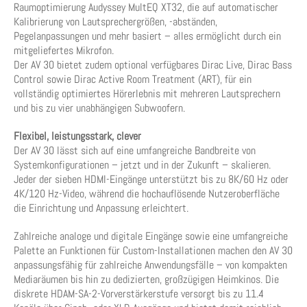
Raumoptimierung Audyssey MultEQ XT32, die auf automatischer
Kalibrierung von Lautsprechergrößen, -abständen,
Pegelanpassungen und mehr basiert – alles ermöglicht durch ein
mitgeliefertes Mikrofon.
Der AV 30 bietet zudem optional verfügbares Dirac Live, Dirac Bass
Control sowie Dirac Active Room Treatment (ART), für ein
vollständig optimiertes Hörerlebnis mit mehreren Lautsprechern
und bis zu vier unabhängigen Subwoofern.
Flexibel, leistungsstark, clever
Der AV 30 lässt sich auf eine umfangreiche Bandbreite von
Systemkonfigurationen – jetzt und in der Zukunft – skalieren.
Jeder der sieben HDMI-Eingänge unterstützt bis zu 8K/60 Hz oder
4K/120 Hz-Video, während die hochauflösende Nutzeroberfläche
die Einrichtung und Anpassung erleichtert.
Zahlreiche analoge und digitale Eingänge sowie eine umfangreiche
Palette an Funktionen für Custom-Installationen machen den AV 30
anpassungsfähig für zahlreiche Anwendungsfälle – von kompakten
Mediaräumen bis hin zu dedizierten, großzügigen Heimkinos. Die
diskrete HDAM-SA-2-Vorverstärkerstufe versorgt bis zu 11.4