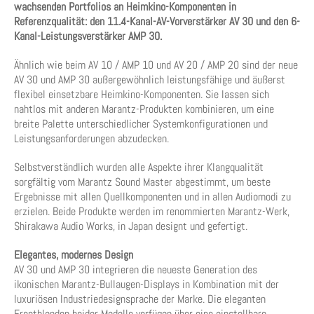
wachsenden Portfolios an Heimkino-Komponenten in
Referenzqualität: den 11.4-Kanal-AV-Vorverstärker AV 30 und den 6-
Kanal-Leistungsverstärker AMP 30.
Ähnlich wie beim AV 10 / AMP 10 und AV 20 / AMP 20 sind der neue
AV 30 und AMP 30 außergewöhnlich leistungsfähige und äußerst
flexibel einsetzbare Heimkino-Komponenten. Sie lassen sich
nahtlos mit anderen Marantz-Produkten kombinieren, um eine
breite Palette unterschiedlicher Systemkonfigurationen und
Leistungsanforderungen abzudecken.
Selbstverständlich wurden alle Aspekte ihrer Klangqualität
sorgfältig vom Marantz Sound Master abgestimmt, um beste
Ergebnisse mit allen Quellkomponenten und in allen Audiomodi zu
erzielen. Beide Produkte werden im renommierten Marantz-Werk,
Shirakawa Audio Works, in Japan designt und gefertigt.
Elegantes, modernes Design
AV 30 und AMP 30 integrieren die neueste Generation des
ikonischen Marantz-Bullaugen-Displays in Kombination mit der
luxuriösen Industriedesignsprache der Marke. Die eleganten
Frontblenden beider Modelle verfügen über eine einstellbare