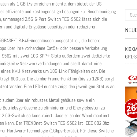
ten als 1 GBit/s erreichen möchte, dem bietet der US-
t effiziente und kostengünstige Lösungen zur Beschleunigung
Suche
en, unmanaged 2.5G 6-Port Switch TEG-S562 lässt sich die
nach:
rn und digitale Engpässe beseitigen oder reduzieren.
NEUE
,5GBASE-T RJ-45-Anschlüssen ausgestattet, die höhere
bps über Ihre vorhandene Cat5e- oder bessere Verkabelung
KIOXIA
EG-S562 mit zwei 10G SFP+-Slots außerdem zwei dedizierte
GP1-S
ndigkeits-Netzwerkverbindungen und stellt damit eine
g eines KMU-Netzwerks um 10G-Link-Fähigkeiten dar. Die
trägt 60Gbps. Die Jumbo-Frame-Funktion (bis zu 12KB) sorgt
tentransfer. Eine LED-Leuchte zeigt den jeweiligen Status an.
t zudem über ein robustes Metallgehäuse sowie ein
e Betriebsgeräusche zu eliminieren und Energiekosten zu
der 2.5G-Switch so konstruiert, dass er an der Wand montiert
rden kann. Der TRENDnet-Switch TEG-S562 ist IEEE 802.3bz-
rer Hardware-Technologie (1Gbps-Geräte). Für diese Switche