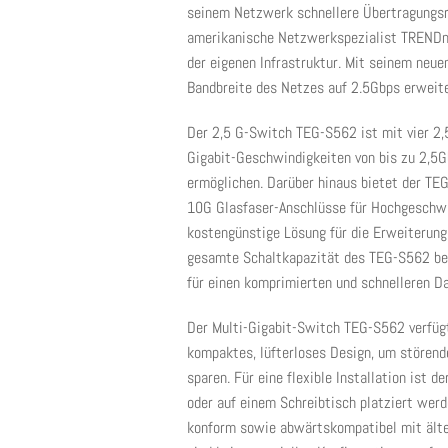
seinem Netzwerk schnellere Übertragungsra
amerikanische Netzwerkspezialist TRENDne
der eigenen Infrastruktur. Mit seinem neu
Bandbreite des Netzes auf 2.5Gbps erweite
Der 2,5 G-Switch TEG-S562 ist mit vier 2
Gigabit-Geschwindigkeiten von bis zu 2,5G
ermöglichen. Darüber hinaus bietet der T
10G Glasfaser-Anschlüsse für Hochgeschwi
kostengünstige Lösung für die Erweiterun
gesamte Schaltkapazität des TEG-S562 be
für einen komprimierten und schnelleren Da
Der Multi-Gigabit-Switch TEG-S562 verfüg
kompaktes, lüfterloses Design, um störend
sparen. Für eine flexible Installation ist 
oder auf einem Schreibtisch platziert we
konform sowie abwärtskompatibel mit älte