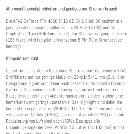
Alle Anschlussmöglichkeiten und genügsamer Stromverbrauch
Die KFA2 GeForce RTX 4060 Ti 16 GB EX 1-Click OC besitzt alle
gängigen Anschlussmöglichkeiten: 1x HDMI 2.1a (8K) und 3x
DisplayPort 1.4a (HDR-kompatibel). Zur Stromversorgung der Karte
(165 Watt) wird lediglich ein einzelner 8-Pin-PCIe-Stromstecker
benötigt.
Kompakt und kühl
Selbst mit der stabilen Backplane-Platte kommt die neueste KFA2
Grafikkarte auf nur geringe Maße von 264x145x41 mm (Dual-Slot-
Design) und eignet sich daher auch bestens für kompakte Gaming-
Systeme. Das hauseigene Kühlkonzept garantiert nicht nur coole
Bauteile auch bei hohen Außentemperaturen, sondern zudem eine
bemerkenswert geringe Lautstärke. Das Highlight sind dabei die
komplett neu gestalteten WINGS 2.0 Lüfter. Diese bieten einen
verbesserten Airflow (+25%), höheren Luftdruck (+15%) und eine
Reduzierung von Luftblockaden (50%). Das spezielle
Doppelkugellager der zwei WINGS 2.0-Lüfter (2x 102 mm) erhöht
die Ausfallsicherheit um 67 Prozent.