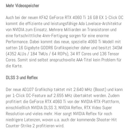
Mehr Videospeicher
Auch bei der neuen KFA2 GeForce RTX 4060 Ti 16 GB EX 1-Click OC
kommt die effiziente und leistungsfähige Ada Lovelace-Architektur
von NVIDIA zum Einsatz. Mehrere Milliarden an Transistoren und
eine fortschrittliche 4nm-Fertigung sorgen für eine enorme
Performance. Dabei kommt das neue, spezielle 4060 Ti Modell mit
satten 16 Gigabyte GDDR6 Grafikspeicher daher und besitzt 34SM
(4352 ALUs /​ 184 TMUs /​ 64 ROPs), 34 RT Cores und 136 Tensor
Cores. Somit sind selbst anspruchsvolle AAA-Titel kein Problem für
die Karte.
DLSS 3 und Reflex
Der neue AD107 Grafikchip taktet mit 2.640 MHz (Boost) und kann
per 1-Click OC-Feature auf 2.655 MHz übertaktet werden. Zudem
profitiert die GeForce RTX 4060 Ti von der NVIDIA-RTX-Plattform,
einschließlich NVIDIA DLSS 3, NVIDIA Reflex, RTX Video Super
Resolution und vieles mehr. Hier sorgt NVIDIA Reflex für noch
niedrigere Latenzen, wovon u.a. auch der kommende Shooter-Hit
Counter-Strike 2 profitieren wird.