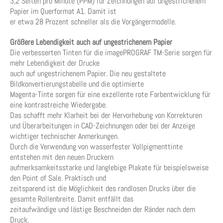
3,2 Seiten pro Minute (PPM) für Zeichnungen auf ungestrichenem
Papier im Querformat A1. Damit ist
er etwa 28 Prozent schneller als die Vorgängermodelle.
Größere Lebendigkeit auch auf ungestrichenem Papier
Die verbesserten Tinten für die imagePROGRAF TM-Serie sorgen für
mehr Lebendigkeit der Drucke
auch auf ungestrichenem Papier. Die neu gestaltete
Bildkonvertierungstabelle und die optimierte
Magenta-Tinte sorgen für eine exzellente rote Farbentwicklung für
eine kontrastreiche Wiedergabe.
Das schafft mehr Klarheit bei der Hervorhebung von Korrekturen
und Überarbeitungen in CAD-Zeichnungen oder bei der Anzeige
wichtiger technischer Anmerkungen.
Durch die Verwendung von wasserfester Vollpigmenttinte
entstehen mit den neuen Druckern
aufmerksamkeitsstarke und langlebige Plakate für beispielsweise
den Point of Sale. Praktisch und
zeitsparend ist die Möglichkeit des randlosen Drucks über die
gesamte Rollenbreite. Damit entfällt das
zeitaufwändige und lästige Beschneiden der Ränder nach dem
Druck.