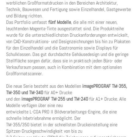
werblichen Großformatdrucken in den Bereichen Architektur,
Technik, Bauwesen und Fertigung sowie Einzelhandel, Gastgewerbe
und Bildung richten.
Das Portfolio umfasst
fünf Modelle
, die alle mit einer neuen,
leuchtenden Magenta-Tinte ausgestattet sind. Die Produktreihe
wurde für die unterschiedlichsten Druckanforderungen entwickelt,
von CAD-Konstruktions- und Designzeichnungen bis hin zu Plakaten
für den Einzelhandel und die Gastronomie sowie Displays für
Schulklassen. Das gut durchdachte Gehäusedesign und die geringe
Stellfläche sorgen dafür, dass sie in praktisch jeden Büro- oder
Verkaufsraum passen, auch in Kombination mit dem optionalen
Großformatscanner.
Die neue Serie besteht aus den Modellen
imagePROGRAF TM-355,
TM-350 und TM-340
für A0+ Drucke
und den
imagePROGRAF TM-255 und TM-240
für A1+ Drucke. Alle
Modelle verfügen über eine neu
entwickelte L-COA PRO II Bildverarbeitungs-Engine, die eine
schnelle Inbetriebnahme ermöglicht. Der
TM-355/350 bietet in der schnellsten Druckeinstellung eine
Spitzen-Druckgeschwindigkeit von bis zu