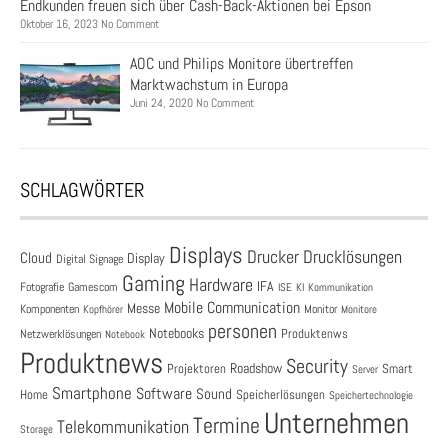
Endkunden freuen sich über Cash-Back-Aktionen bei Epson
Oktober 16, 2023 No Comment
AOC und Philips Monitore übertreffen
Marktwachstum in Europa
Juni 24, 2020 No Comment
SCHLAGWÖRTER
Displays
Drucklösungen
Drucker
Cloud
Display
Digital Signage
Gaming
Hardware
IFA
Fotografie
Gamescom
ISE
KI
Kommunikation
Mobile Communication
Messe
Komponenten
Monitor
Monitore
Kopfhörer
personen
Notebooks
Produktenws
Netzwerklösungen
Notebook
Produktnews
Security
Roadshow
Projektoren
Smart
Server
Smartphone
Software
Sound
Speicherlösungen
Home
Speichertechnologie
Unternehmen
Termine
Telekommunikation
Storage