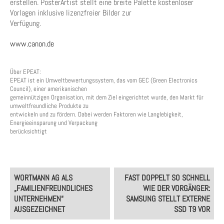
erstellen. PosterArtist stellt eine breite Palette kostenloser
Vorlagen inklusive lizenzfreier Bilder zur
Verfügung.
www.canon.de
Über EPEAT:
EPEAT ist ein Umweltbewertungssystem, das vom GEC (Green Electronics
Council), einer amerikanischen
gemeinnützigen Organisation, mit dem Ziel eingerichtet wurde, den Markt für
umweltfreundliche Produkte zu
entwickeln und zu fördern. Dabei werden Faktoren wie Langlebigkeit,
Energieeinsparung und Verpackung
berücksichtigt
Post
WORTMANN AG ALS
FAST DOPPELT SO SCHNELL
navigation
„FAMILIENFREUNDLICHES
WIE DER VORGÄNGER:
UNTERNEHMEN“
SAMSUNG STELLT EXTERNE
AUSGEZEICHNET
SSD T9 VOR